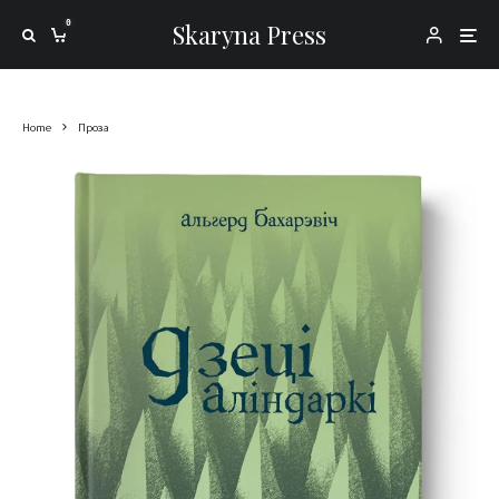
0
Skaryna Press
Home
Проза