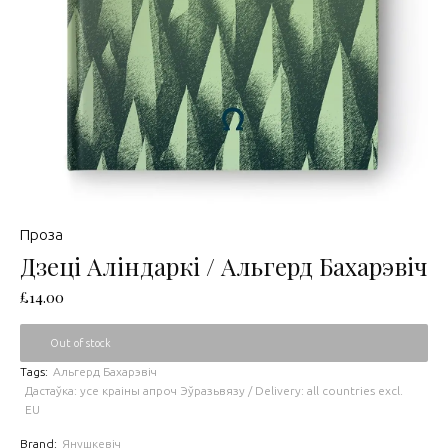
Проза
Дзеці Аліндаркі / Альгерд Бахарэвіч
£
14.00
Out of stock
Tags:
Альгерд Бахарэвіч
Дастаўка: усе краіны апроч Эўразьвязу / Delivery: all countries excl.
EU
Brand:
Янушкевіч