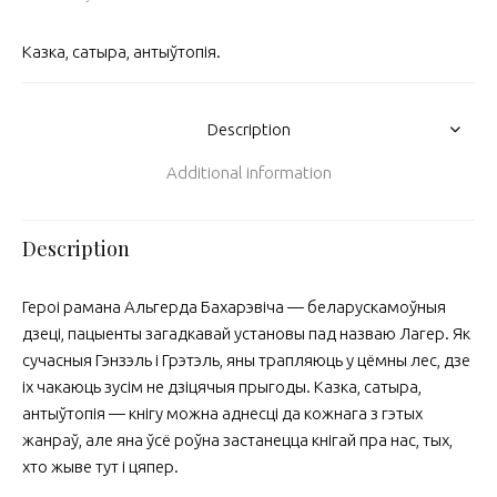
Казка, сатыра, антыўтопія.
Description
Additional information
Description
Героі рамана Альгерда Бахарэвіча — беларускамоўныя
дзеці, пацыенты загадкавай установы пад назваю Лагер. Як
сучасныя Гэнзэль і Грэтэль, яны трапляюць у цёмны лес, дзе
іх чакаюць зусім не дзіцячыя прыгоды. Казка, сатыра,
антыўтопія — кнігу можна аднесці да кожнага з гэтых
жанраў, але яна ўсё роўна застанецца кнігай пра нас, тых,
хто жыве тут і цяпер.