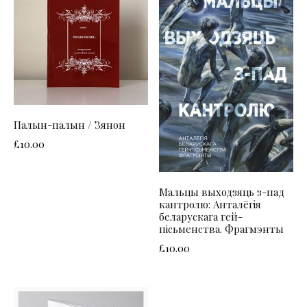
Палын-палын / Зянон
£
10.00
Мальцы выходзяць з-пад
кантролю: Анталёгія
беларускага гей-
пісьменства. Фрагмэнты
£
10.00