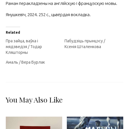
Раман перакладзены на англійскую і французскую мовы.
Янушкевіч, 2024. 252 с., цьвёрдая вокладка.
Related
Пра зайца, ваўка і
Пабудзіць прынцэсу /
мядзведзя / Тодар
Ксенія Шталенкова
Кляшторны
Амаль / Вера Бурлак
You May Also Like