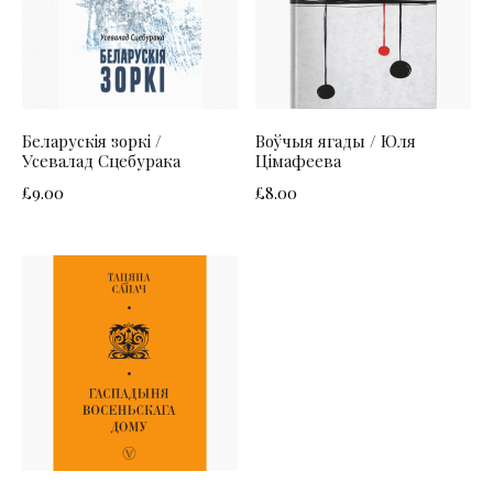
Беларускія зоркі /
Воўчыя ягады / Юля
Усевалад Сцебурака
Цімафеева
£
9.00
£
8.00