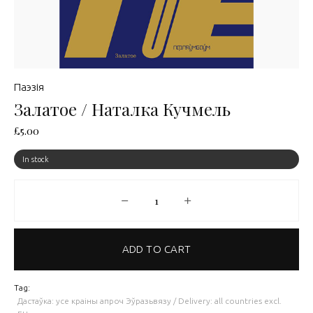
Паэзія
Залатое / Наталка Кучмель
£
5.00
In stock
Залатое / Наталка Кучмель quantit
ADD TO CART
Tag:
Дастаўка: усе краіны апроч Эўразьвязу / Delivery: all countries excl.