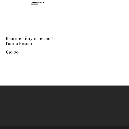
Калі я выйду на волю /
Ганна Комар
£
10.00