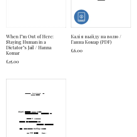
When I’m Out of Here:
Калі я выйду на волю /
Staying Human in a
Ганна Комар (PDF)
Dictator’s Jail / Hanna
£
6.00
Komar
£
15.00