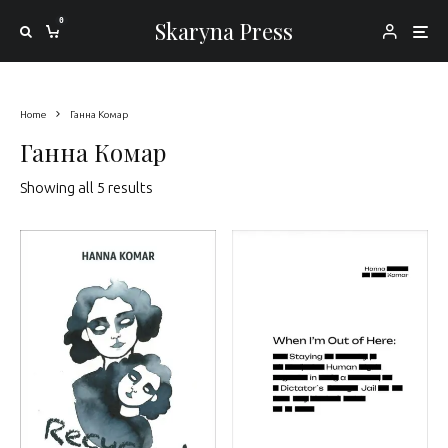
0
Skaryna Press
Home
Ганна Комар
Ганна Комар
Sorted by latest
Showing all 5 results