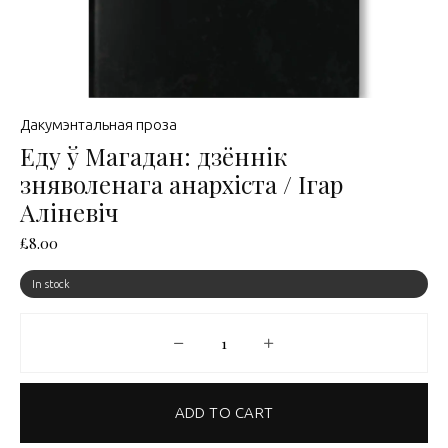
Дакумэнтальная проза
Еду ў Магадан: дзённік
зняволенага анархіста / Ігар
Аліневіч
£
8.00
In stock
Еду ў Магадан: дзённік зняволенага 
ADD TO CART