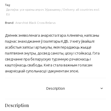
Tag:
Дастаўка: усе краіны апроч Эўразьвязу / Delivery: all countries excl.
EU
Brand:
Anarchist Black Cross Belarus
Дзённік зняволенага анархіста Ігара Аліневіча, напісаны
падчас знаходжання ў ізалятары КДБ. У кнігу ўвайшлі
асабістыя запісы і артыкулы, якія перадаюць жыццё
палітвязня знутры, досвед самоты, ціску і стойкасці. Гэта
сведчанне пра беларускую турэмную рэчаіснасць і
каштоўнасць свабоды. Кніга стала важным голасам
анархісцкай супольнасці і дакументам эпохі.
Description
Description