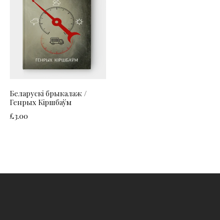
Беларускі брыкалаж /
Генрых Кіршбаўм
£
3.00