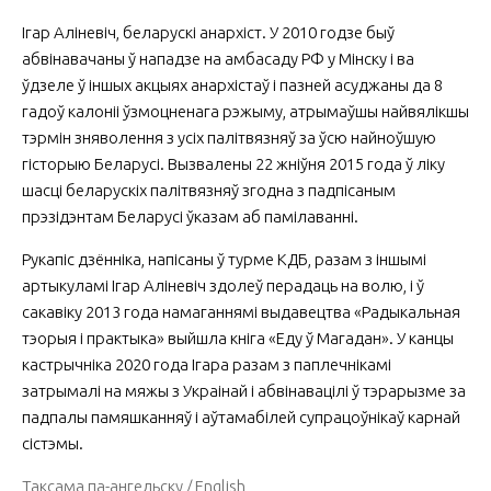
Ігар Аліневіч, беларускі анархіст. У 2010 годзе быў
абвінавачаны ў нападзе на амбасаду РФ у Мінску і ва
ўдзеле ў іншых акцыях анархістаў і пазней асуджаны да 8
гадоў калоніі ўзмоцненага рэжыму, атрымаўшы найвялікшы
тэрмін зняволення з усіх палітвязняў за ўсю найноўшую
гісторыю Беларусі. Вызвалены 22 жніўня 2015 года ў ліку
шасці беларускіх палітвязняў згодна з падпісаным
прэзідэнтам Беларусі ўказам аб памілаванні.
Рукапіс дзённіка, напісаны ў турме КДБ, разам з іншымі
артыкуламі Ігар Аліневіч здолеў перадаць на волю, і ў
сакавіку 2013 года намаганнямі выдавецтва «Радыкальная
тэорыя і практыка» выйшла кніга «Еду ў Магадан». У канцы
кастрычніка 2020 года Ігара разам з паплечнікамі
затрымалі на мяжы з Украінай і абвінавацілі ў тэрарызме за
падпалы памяшканняў і аўтамабілей супрацоўнікаў карнай
сістэмы.
Таксама па-ангельску / English