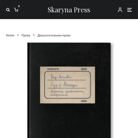
0
Skaryna Press
Home
Проза
Дакумэнтальная проза