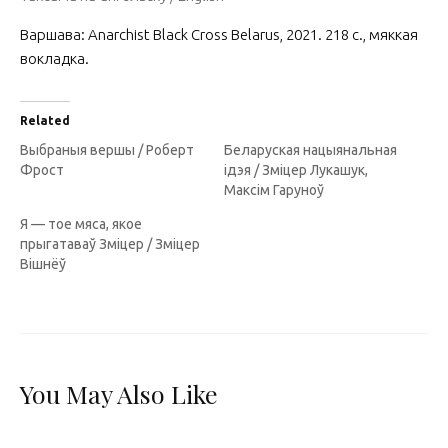
Варшава: Anarchist Black Cross Belarus, 2021. 218 с., мяккая
вокладка.
Related
Выбраныя вершы / Роберт
Беларуская нацыянальная
Фрост
ідэя / Зміцер Лукашук,
Максім Гаруноў
Я — тое мяса, якое
прыгатаваў Зміцер / Зміцер
Вішнёў
You May Also Like