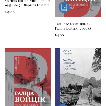
Spiritus flat ubi vult. Вершы
1945–1947 / Ларыса Геніюш
£
15.00
Там, дзе мяне няма /
Галіна Войцік (ebook)
£
4.00