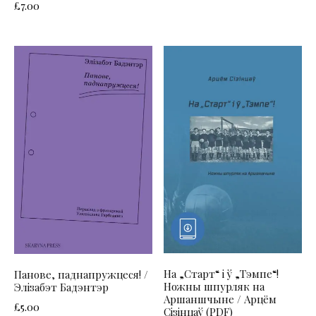
£
7.00
На „Старт“ і ў „Тэмпе“!
Панове, паднапружцеся! /
Ножны шпурляк на
Элізабэт Бадэнтэр
Аршаншчыне / Арцём
£
5.00
Сізінцаў (PDF)