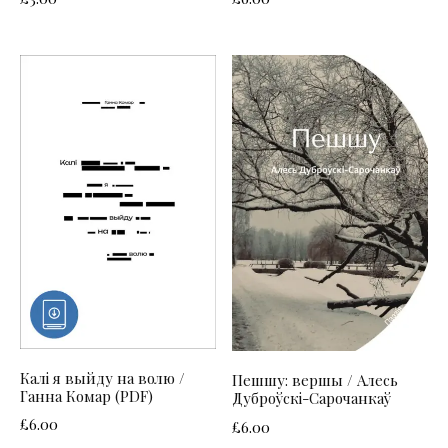
Калі я выйду на волю /
Пешшу: вершы / Алесь
Ганна Комар (PDF)
Дуброўскі-Сарочанкаў
£
6.00
£
6.00