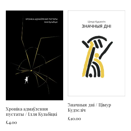
Значныя дні / Цімур
Хроніка адмаўлення
Кудзеліч
пустаты / Ілля Кульбіцкі
£
10.00
£
4.00