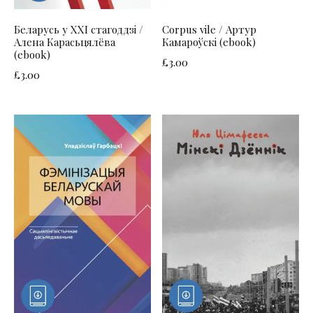
Беларусь у ХХІ стагоддзі /
Corpus vile / Артур
Алена Карасьцялёва
Камароўскі (ebook)
(ebook)
£
3.00
£
3.00