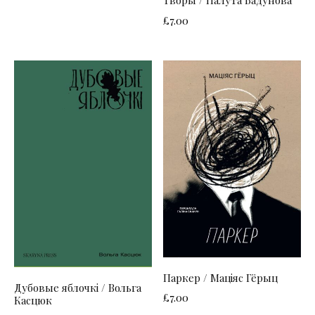
Творы / Палута Бадунова
£
7.00
Паркер / Маціяс Гёрыц
Дубовые яблочкі / Вольга
£
7.00
Касцюк