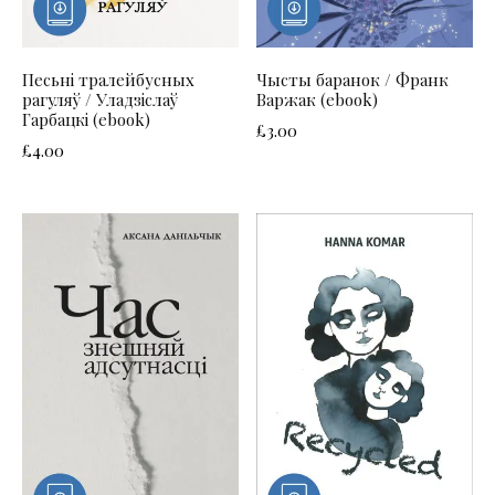
Песьні тралейбусных
Чысты баранок / Франк
рагуляў / Уладзіслаў
Варжак (ebook)
Гарбацкі (ebook)
£
3.00
£
4.00