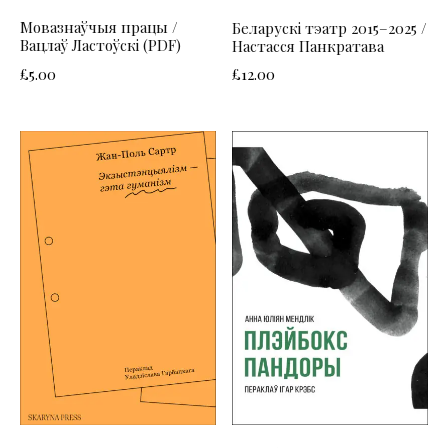
Мовазнаўчыя працы /
Беларускі тэатр 2015–2025 /
Вацлаў Ластоўскі (PDF)
Настасся Панкратава
£
5.00
£
12.00