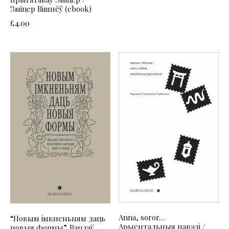
Зміцер Вішнёў (ebook)
£
4.00
Anna, soror…
“Новым імкненьням даць
Арыентальныя навэлі /
новыя формы”. Вацлаў