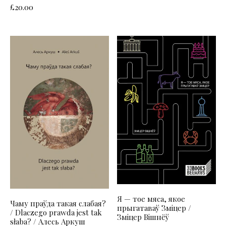
£
20.00
Я — тое мяса, якое
Чаму праўда такая слабая?
прыгатаваў Зміцер /
/ Dlaczego prawda jest tak
Зміцер Вішнёў
słaba? / Алесь Аркуш