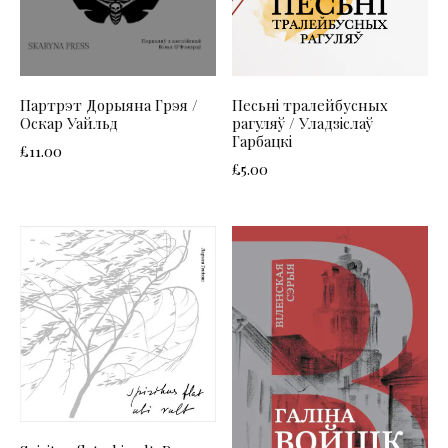
Партрэт Дорыяна Грэя /
Песьні тралейбусных
Оскар Уайльд
рагуляў / Уладзіслаў
Гарбацкі
£
11.00
£
5.00