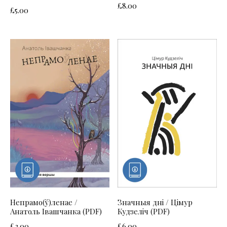
£
8.00
£
5.00
Непрамо(ў)ленае /
Значныя дні / Цімур
Анатоль Івашчанка (PDF)
Кудзеліч (PDF)
£
3.00
£
6.00