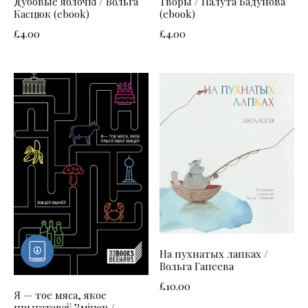
Дубовые яблочкі / Вольга
Творы / Палута Бадунова
Касцюк (ebook)
(ebook)
£
4.00
£
4.00
На пухнатых лапках /
Вольга Гапеева
£
10.00
Я — тое мяса, якое
прыгатаваў Зміцер /