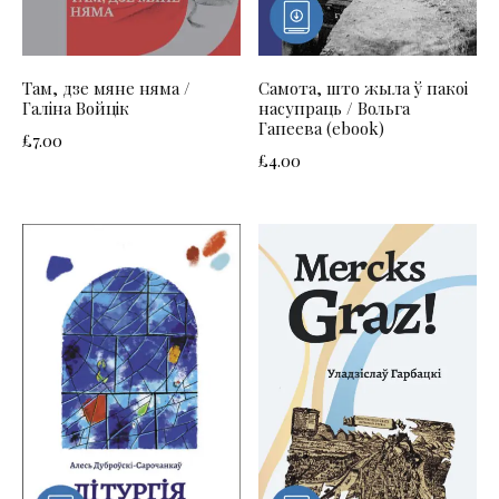
Там, дзе мяне няма /
Самота, што жыла ў пакоі
Галіна Войцік
насупраць / Вольга
Гапеева (ebook)
£
7.00
£
4.00