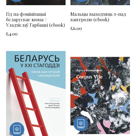
Гід па фэмінізацыі
Мальцы выходзяць з-пад
беларускае мовы /
кантролю (ebook)
Уладзіслаў Гарбацкі (ebook)
£
6.00
£
4.00