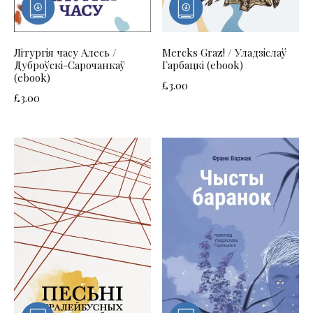
Літургія часу Алесь /
Mercks Graz! / Уладзіслаў
Дуброўскі-Сарочанкаў
Гарбацкі (ebook)
(ebook)
£
3.00
£
3.00