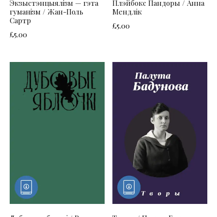
Экзыстэнцыялізм — гэта
Плэйбокс Пандоры / Анна
гуманізм / Жан-Поль
Мендлік
Сартр
£
5.00
£
5.00