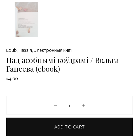
Epub
,
Паэзія
,
Электронныя кнігі
Пад асобнымі коўдрамі / Вольга
Гапеева (ebook)
£
4.00
Пад асобнымі коўдрамі / Вольга Га
ADD TO CART