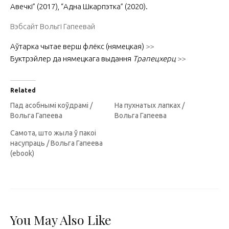
Авечкі” (2017), “Адна Шкарпэтка” (2020).
Вэбсайт Вольгі Гапеевай
Аўтарка чытае верш флёкс (нямецкая)
>>
Буктрэйлер да нямецкага выдання
Трапецхерц
>>
Related
Пад асобнымі коўдрамі /
На пухнатых лапках /
Вольга Гапеева
Вольга Гапеева
Самота, што жыла ў пакоі
насупраць / Вольга Гапеева
(ebook)
You May Also Like