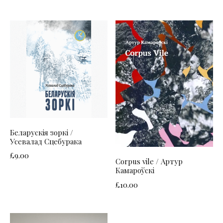
Беларускія зоркі /
Усевалад Сцебурака
£
9.00
Corpus vile / Артур
Камароўскі
£
10.00