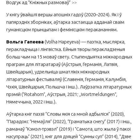
Водгук ад “Кніжных размоваў”
>>
У кнігу ўвайшлі вершы апошніх гадоў (2020–2024). Як і ў
папярэдніх зборніках, аўтарка застаецца адданай сваім
гуманісцкім прынцыпам і фемінісцкім перакананням.
Вольга Гапеева
(Volha Hapeyeva) — паэтка, мыслярка,
перакладчыца і лінгвістка. Ейныя творы перакладзеныя
больш чым на 15 моваў свету. Стыпендыятка міжнародных
праграм для літаратараў (Аўстрыя, Германія, Латвія,
Швейцарыя), удзельніца шматлікіх міжнародных
літаратурных фестываляў (Славенія, Германія, Калумбія,
Чэхія, Швейцарыя, Польшча і інш.). Лаўрэатка літаратурных
прэмій (“Rotahorn”, Аўстрыя, 2021; „Wortmeldungen“,
Нямеччына, 2022 і інш.).
Аўтарка кніг паэзіі “Словы якія са мной адбыліся” (2020),
“Парадокс “Немаўля” (2022), “Граматыка снегу” (2017) і інш.,
раманаў “Кэмэл-трэвэл” (2019) і “Самота, што жыла ў пакоі
насупраць” (2021), кніг для дзяцей “Сумны суп” (2014), “Дзве