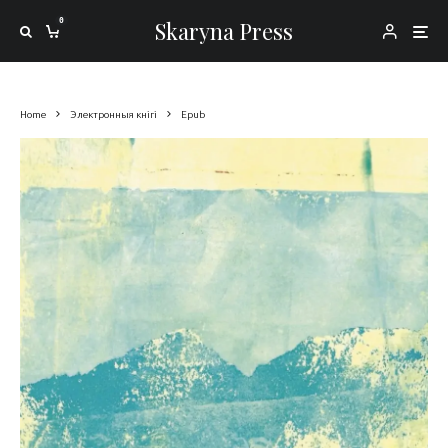
0
Skaryna Press
Home
Электронныя кнігі
Epub