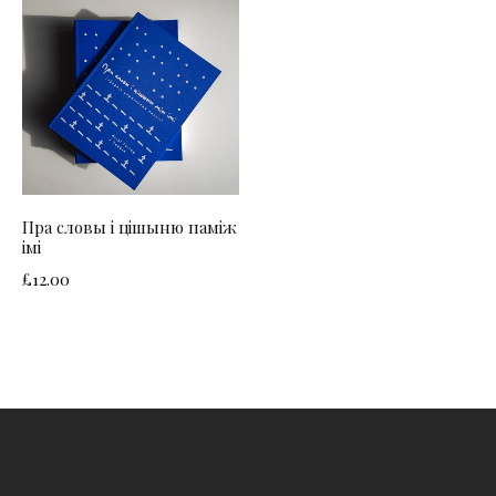
Пра словы і цішыню паміж
імі
£
12.00