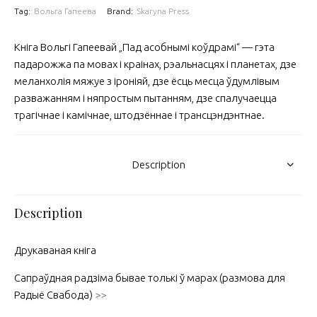
Tag:
Вольга Гапеева
Brand:
Skaryna Press
Кніга Вольгі Гапеевай „Пад асобнымі коўдрамі“ — гэта
падарожжа па мовах і краінах, рэальнасцях і планетах, дзе
меланхолія мяжуе з іроніяй, дзе ёсць месца ўдумлівым
разважанням і няпростым пытанням, дзе спалучаецца
трагічнае і камічнае, штодзённае і трансцэндэнтнае.
Description
Description
Друкаваная кніга
Сапраўдная радзіма бывае толькі ў марах (размова для
Радыё Свабода)
>>