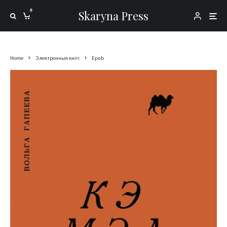
0
Skaryna Press
Home
Электронныя кнігі
Epub