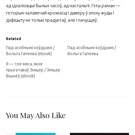
ад ідэалізацыі былых часоў, ад настальгіі. Гэты раман —
гісторыя чалавечай крохкасці і даверу ў эпоху жуды і
дэфіцыту не толькі прадуктаў, але і пачуццяў.
Related
Пад асобнымі коўдрамі /
Пад асобнымі коўдрамі /
Вольга Гапеева (ebook)
Вольга Гапеева
Я — тое мяса, якое
прыгатаваў Зміцер / Зміцер
Вішнёў (ebook)
You May Also Like