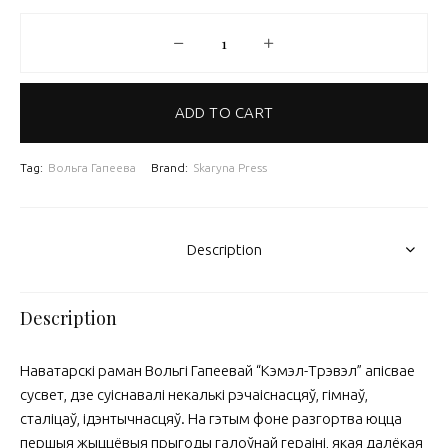
Кэмэл-Трэвэл / Вольга Гапеева (eb
ADD TO CART
Tag:
Вольга Гапеева
Brand:
Skaryna Press
Description
Description
Наватарскі раман Вольгі Гапеевай “Кэмэл-Трэвэл” апісвае
сусвет, дзе суіснавалі некалькі рэчаіснасцяў, гімнаў,
сталіцаў, ідэнтычнасцяў. На гэтым фоне разгортва юцца
першыя жыццёвыя прыгоды галоўнай гераіні, якая далёкая