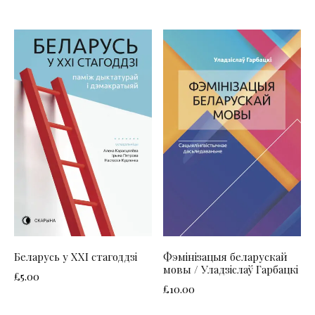
Беларусь у ХХІ стагоддзі
Фэмінізацыя беларускай
мовы / Уладзіслаў Гарбацкі
£
5.00
£
10.00