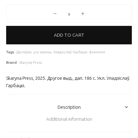
Творы / Палута Бадунова quantity
ADD TO CART
Tags:
Дастаўка: усе краіны
Уладзіслаў Гарбацкі
фэмінізм
Brand:
Skaryna Press
Skaryna Press, 2025. Другое выд., дап. 186 с. Укл. Уладзіслаў
Гарбацкі.
Description
Additional information