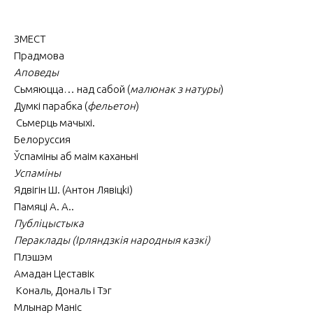
ЗМЕСТ
Прадмова
Аповеды
Сьмяюцца… над сабой (
малюнак з натуры
)
Думкі парабка (
фельетон
)
Сьмерць мачыхі
.
Белоруссия
Ўспаміны аб маім каханьні
Успаміны
Ядвігін Ш. (Антон Лявіцkі)
Памяці А. А.
.
Публіцыстыка
Пераклады (Ірляндзкія народныя казкі)
Плэшэм
Амадан Цеставік
Кональ, Дональ і Тэг
Млынар Маніс