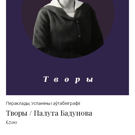
Пераклады
,
Успаміны і аўтабіяграфіі
Творы / Палута Бадунова
£
7.00