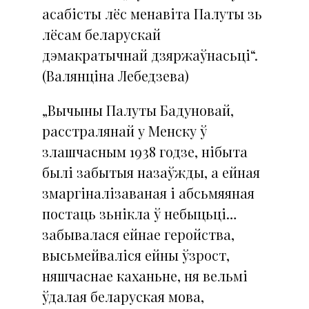
асабісты лёс менавіта Палуты зь
лёсам беларускай
дэмакратычнай дзяржаўнасьці“.
(Валянціна Лебедзева)
„Вычыны Палуты Бадуновай,
расстралянай у Менску ў
злашчасным 1938 годзе, нібыта
былі забытыя назаўжды, а ейная
змаргіналізаваная і абсьмяяная
постаць зьнікла ў небыцьці…
забывалася ейнае геройства,
высьмейваліся ейны ўзрост,
няшчаснае каханьне, ня вельмі
ўдалая беларуская мова,