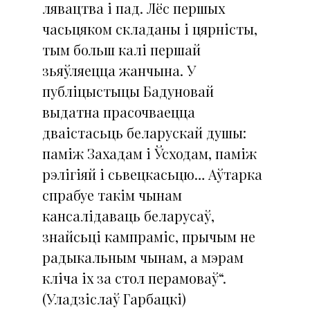
лявацтва і пад. Лёс першых
часьцяком складаны і цярністы,
тым больш калі першай
зьяўляецца жанчына. У
публіцыстыцы Бадуновай
выдатна прасочваецца
дваістасьць беларускай душы:
паміж Захадам і Ўсходам, паміж
рэлігіяй і сьвецкасьцю… Аўтарка
спрабуе такім чынам
кансалідаваць беларусаў,
знайсьці кампраміс, прычым не
радыкальным чынам, а мэрам
кліча іх за стол перамоваў“.
(Уладзіслаў Гарбацкі)