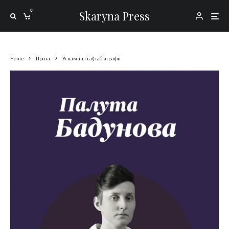
0
Skaryna Press
Home
Проза
Успаміны і аўтабіяграфіі