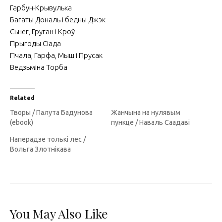
Гарбун-Крывулька
Багаты Дональ і бедны Джэк
Сьнег, Груган і Кроў
Прыгоды Сіада
Пчала, Гарфа, Мыш і Прусак
Ведзьміна Торба
Related
Творы / Палута Бадунова
Жанчына на нулявым
(ebook)
пункце / Наваль Саадаві
Наперадзе толькі лес /
Вольга Злотнікава
You May Also Like