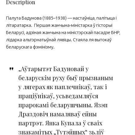
Description
Палута Бадунова (1885–1938) — настаўніца, палітыца і
літаратарка. Першая жанчына-міністарка ў гісторыі
Беларусі, адзіная жанчына на міністэрскай пасадзе БНР,
лідарка альтэрнатыўнай лявіцы. Стаяла ля вытокаў
беларускага фэмінізму.
„Аўтарытэт Бадуновай у
беларускім руху быў прызнаным
у лягерах як паплечнікаў, так і
праціўнікаў, усьведамляўся
прарокамі беларушчыны. Язэп
Драздовіч намаляваў ейны
партрэт. Янка Купала ў сваіх
знакамітых „Тутэйшых“ зьліў