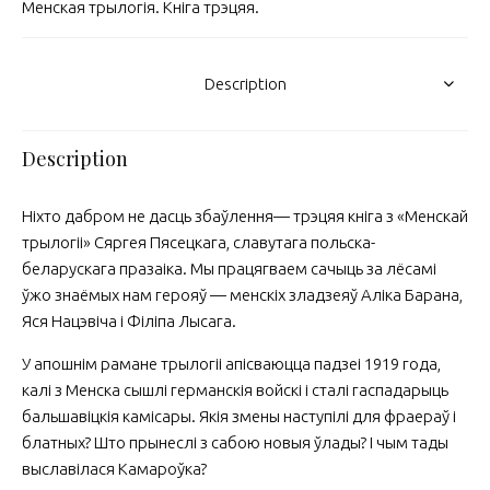
Менская трылогія. Кніга трэцяя.
Description
Description
Ніхто дабром не дасць збаўлення— трэцяя кніга з «Менскай
трылогіі» Сяргея Пясецкага, славутага польска-
беларускага празаіка. Мы працягваем сачыць за лёсамі
ўжо знаёмых нам герояў — менскіх зладзеяў Аліка Барана,
Яся Нацэвіча і Філіпа Лысага.
У апошнім рамане трылогіі апісваюцца падзеі 1919 года,
калі з Менска сышлі германскія войскі і сталі гаспадарыць
бальшавіцкія камісары. Якія змены наступілі для фраераў і
блатных? Што прынеслі з сабою новыя ўлады? І чым тады
выславілася Камароўка?