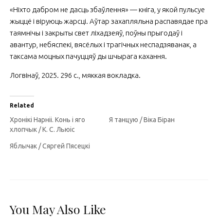
«Ніхто дабром не дасць збаўлення» — кніга, у якой пульсуе
жыццё і віруюць жарсці. Аўтар захапляльна распавядае пра
таямнічы і закрыты свет ліхадзеяў, поўны прыгодаў і
авантур, небяспекі, вясёлых і трагічных неспадзяванак, а
таксама моцных пачуццяў ды шчырага кахання.
Логвінаў, 2025. 296 с., мяккая вокладка.
Related
Хронікі Нарніі. Конь і яго
Я танцую / Віка Біран
хлопчык / К. С. Льюіс
Яблычак / Сяргей Пясецкі
You May Also Like