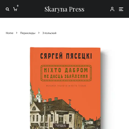
0
Skaryna Press
Home
Пераклады
З польскай