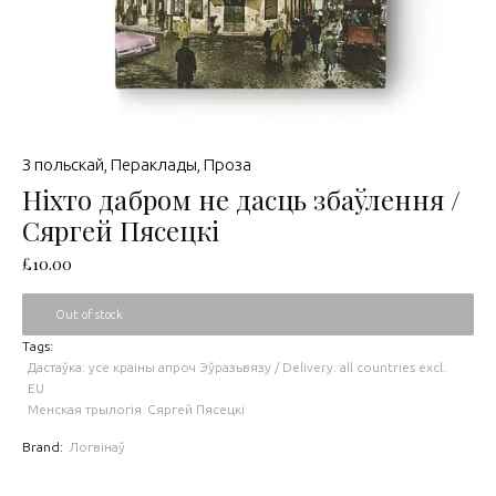
З польскай
,
Пераклады
,
Проза
Ніхто дабром не дасць збаўлення /
Сяргей Пясецкі
£
10.00
Out of stock
Tags:
Дастаўка: усе краіны апроч Эўразьвязу / Delivery: all countries excl.
EU
Менская трылогія
Сяргей Пясецкі
Brand:
Логвінаў