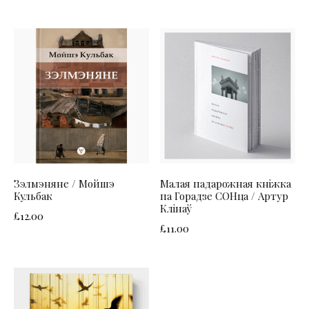
Зэлмэняне / Мойшэ
Малая падарожная кніжка
Кульбак
па Горадзе СОНца / Артур
Клінаў
£
12.00
£
11.00