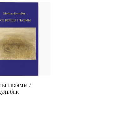
ы і паэмы /
ульбак