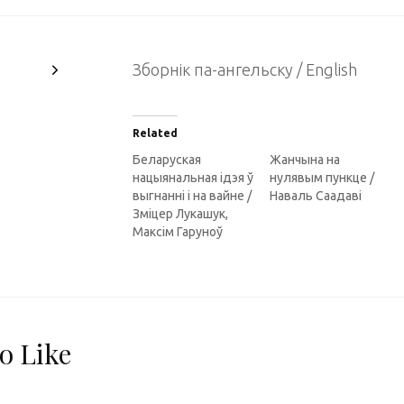
Зборнік па-ангельску / English
Related
Беларуская
Жанчына на
нацыянальная ідэя ў
нулявым пункце /
выгнанні і на вайне /
Наваль Саадаві
Зміцер Лукашук,
Максім Гаруноў
o Like