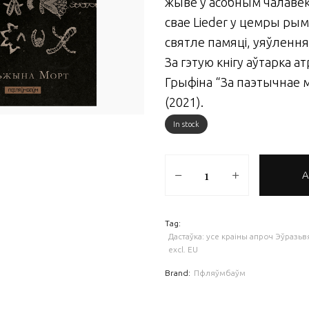
жыве ў асобным чалавек
свае Lieder у цемры рымс
святле памяці, уяўлення, 
За гэтую кнігу аўтарка 
Грыфіна
“За паэтычнае 
(2021).
In stock
A
Песні для мёртвых і ўваскрэслы
Tag:
Дастаўка: усе краіны апроч Эўразьвяз
excl. EU
Brand:
Пфляўмбаўм