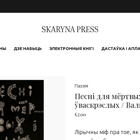
ЫНЫ
ДЗЕ НАБЫЦЬ
ЭЛЕКТРОННЫЯ КНІГІ
ДАСТАЎКА І АПЛ
Паэзія
Песні для мёртвых
ўваскрэслых / Ва
£
7.00
Лірычны міф пра тое, як 