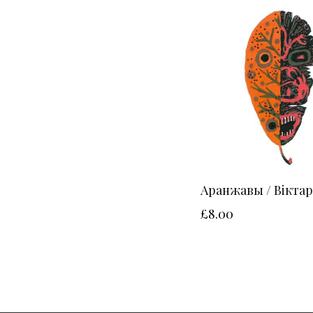
Аранжавы / Вікта
£
8.00