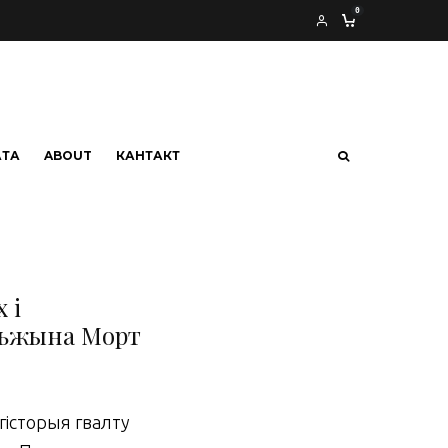
0
АТА
ABOUT
КАНТАКТ
 і
льжына Морт
гісторыя гвалту