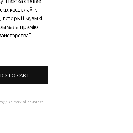
у. Паэтка спявае
кіх касцёлаў, у
гісторыі і музыкі.
атрымала
прэмію
майстэрства”
DD TO CART
х / Вальжына Морт quantity
у / Delivery: all countries