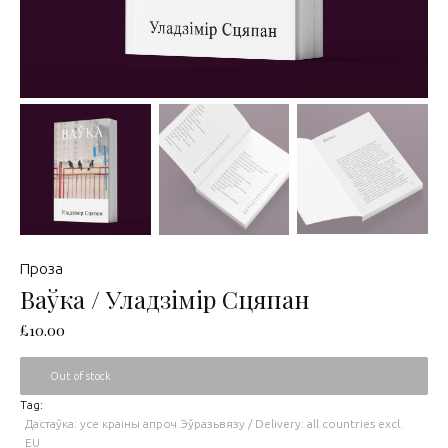
Проза
Ваўка / Уладзімір Сцяпан
£
10.00
Out of stock
Tag:
Дастаўка: усе краіны апроч Эўразьвязу / Delivery: all countries excl.
EU