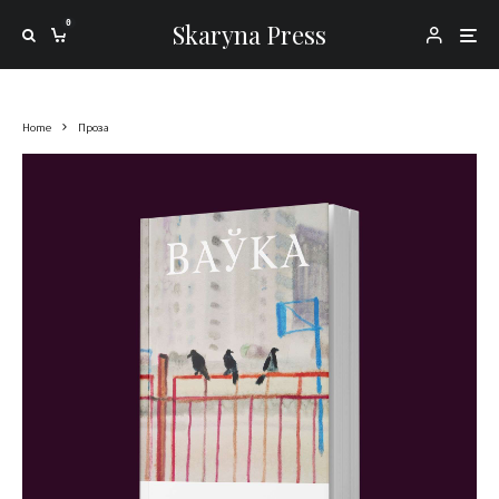
0
Skaryna Press
Home
Проза