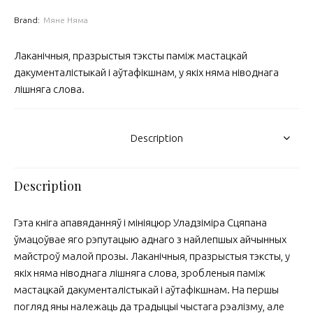
Brand:
Мяне Няма
Лаканічныя, празрыстыя тэксты паміж мастацкай
дакументалістыкай і аўтафікшнам, у якіх няма ніводнага
лішняга слова.
Description
Description
Гэта кніга апавяданняў і мініяцюр Уладзіміра Сцяпана
ўмацоўвае яго рэпутацыю аднаго з найлепшых айчынных
майстроў малой прозы. Лаканічныя, празрыстыя тэксты, у
якіх няма ніводнага лішняга слова, зробленыя паміж
мастацкай дакументалістыкай і аўтафікшнам. На першы
погляд яны належаць да традыцыі чыстага рэалізму, але