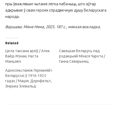
пры ўважлівым чытанні лёгка пабачыць, што аўтар
адкрывае ў сваіх героях спрадвечную душу беларускага
народа.
Варшава: Мяне Няма, 2025. 187 с., мяккая вокладка.
Related
Цела таксама архіў / Алок
Савецкая Беларусь пад
Вайд-Мэнан, Наста
рэдакцыяй Міхася Чарота /
Манцэвіч
Ганна Севярынец
Адносіны паміж Германіяй і
Беларуссю ў 1916-1925
гадах / Маціяс Дорнфельт,
Энрыка Зэевальд