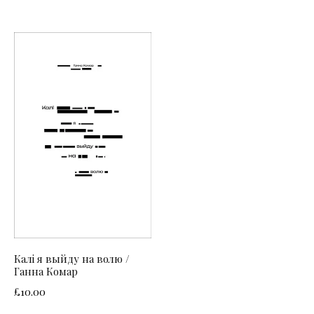
Калі я выйду на волю /
Ганна Комар
£
10.00