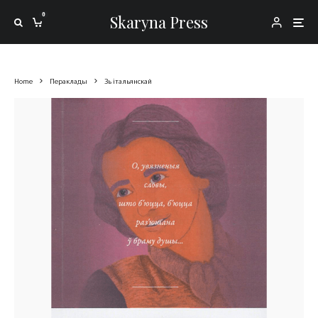
0
Skaryna Press
Home
Пераклады
Зь італьянскай