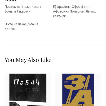
Правек ды іншыя часы /
Еўфрасіння-Офрасіння-
Вольга Такарчук
Афрасіння Полацкая. Яе час,
яе крыж
Ніхто не чакае / Маша
Калека
You May Also Like