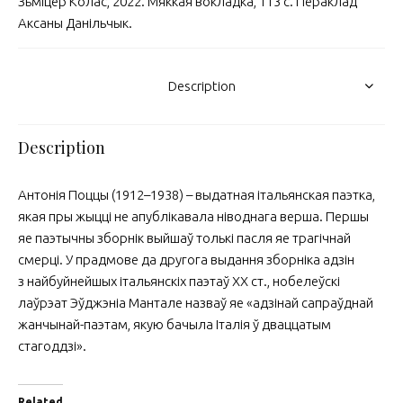
Зьміцер Колас, 2022. Мяккая вокладка, 113 с. Пераклад
Аксаны Данільчык.
Description
Description
Антонія Поццы (1912–1938) – выдатная італьянская паэтка,
якая пры жыцці не апублікавала ніводнага верша. Першы
яе паэтычны зборнік выйшаў толькі пасля яе трагічнай
смерці. У прадмове да другога выдання зборніка адзін
з найбуйнейшых італьянcкіх паэтаў ХХ ст., нобелеўскі
лаўрэат Эўджэніа Мантале назваў яе «адзінай сапраўднай
жанчынай-паэтам, якую бачыла Італія ў дваццатым
стагоддзі».
Related