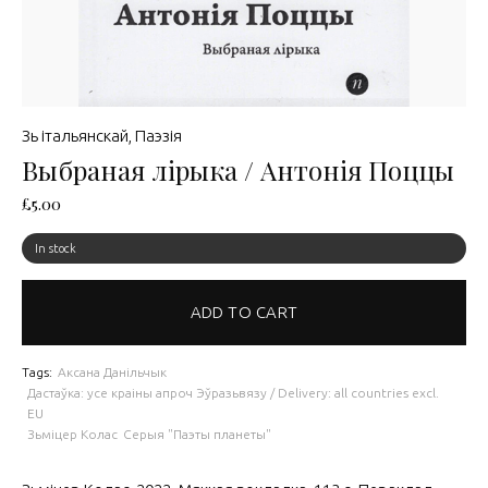
Зь італьянскай
,
Паэзія
Выбраная лірыка / Антонія Поццы
£
5.00
In stock
ADD TO CART
Tags:
Аксана Данільчык
Дастаўка: усе краіны апроч Эўразьвязу / Delivery: all countries excl.
EU
Зьміцер Колас
Серыя "Паэты планеты"