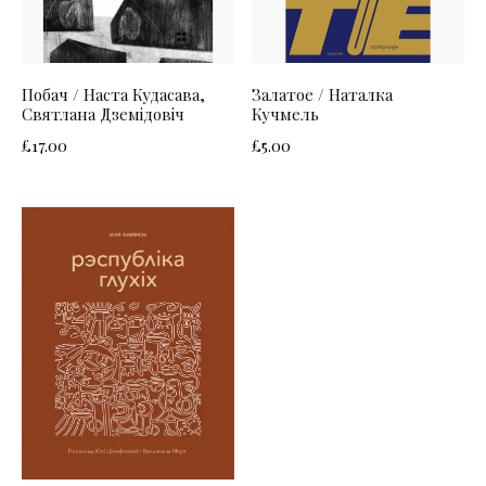
Побач / Наста Кудасава,
Залатое / Наталка
Святлана Дземідовіч
Кучмель
£
17.00
£
5.00