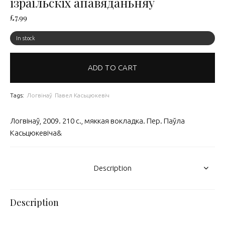
ізраільскіх апавяданьняў
£
7.99
In stock
ADD TO CART
Tags:
Логвінаў
Павел Касьцюкевіч
Логвінаў, 2009. 210 с., мяккая вокладка. Пер. Паўла
Касьцюкевіча&
Description
Description