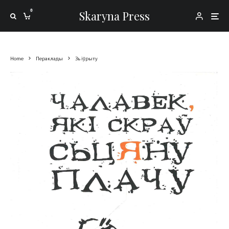
0
Skaryna Press
Home
Пераклады
Зь іўрыту