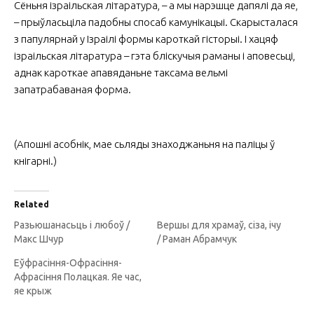
Сёньня ізраільская літаратура, – а мы нарэшце дапялі да яе,
– прыўласьціла падобны спосаб камунікацыі. Скарысталася
з папулярнай у Ізраілі формы кароткай гісторыі. І хацяф
ізраільская літаратура – гэта бліскучыя раманы і аповесьці,
аднак кароткае апавяданьне таксама вельмі
запатрабаваная форма.
(Апошні асобнік, мае сьляды знаходжаньня на паліцы ў
кнігарні.)
Related
Разьюшанасьць і любоў /
Вершы для храмаў, сіза, ічу
Макс Шчур
/ Раман Абрамчук
Еўфрасіння-Офрасіння-
Афрасіння Полацкая. Яе час,
яе крыж