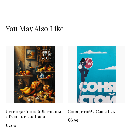
You May Also Like
Легенда Соннай Лагчыны
Соня, стой! / Саша Гук
/ Вашынгтон Ірвінг
£
8.99
£
7.00