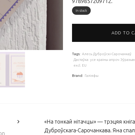
9789857209712.
In stock
ADD TO 
Tags:
Алесь Дуброўскі-Сарочанкаў
Дастаўка: усе краіны апроч Эўразьвяз
excl. EU
Brand:
Галіяфы
«На тонкай нітачцы» — трэцяя кніг
Дуброўскага-Сарочанкава. Яна спал
on