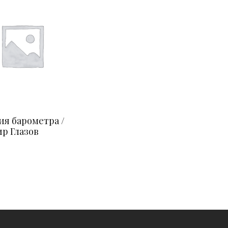
ия барометра /
р Глазов