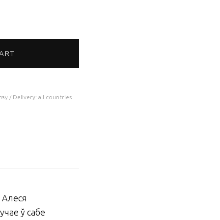
CART
у / Delivery: all countries
а Алеся
учае ў сабе