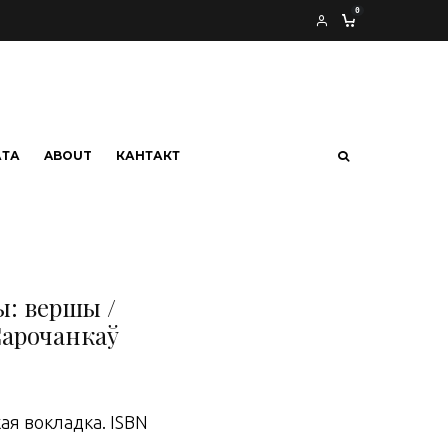
0
АТА
ABOUT
КАНТАКТ
ы: вершы /
Сарочанкаў
кая вокладка. ISBN