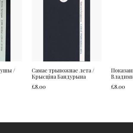
душы /
Самае трывожнае лета /
Показан
Крысціна Бандурына
Владими
£
8.00
£
8.00