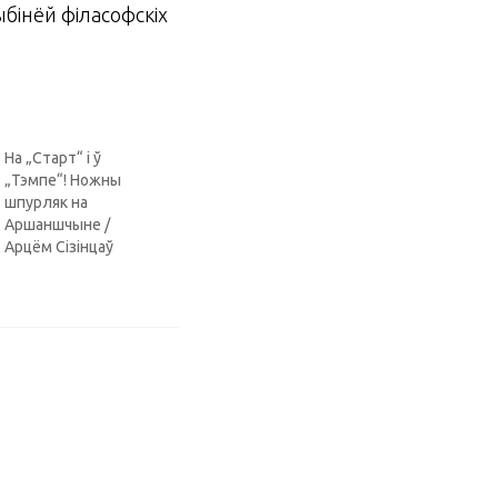
ыбінёй філасофскіх
На „Старт“ і ў
„Тэмпе“! Ножны
шпурляк на
Аршаншчыне /
Арцём Сізінцаў