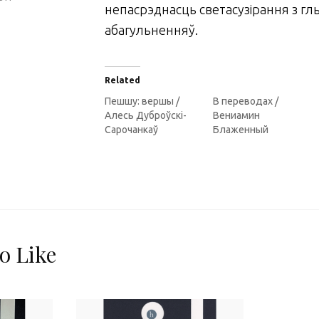
непасрэднасць светасузірання з гл
абагульненняў.
Related
Пешшу: вершы /
В переводах /
Алесь Дуброўскі-
Вениамин
Сарочанкаў
Блаженный
o Like