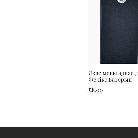
Дзве мовы аднае 
Фелікс Баторын
£
8.00