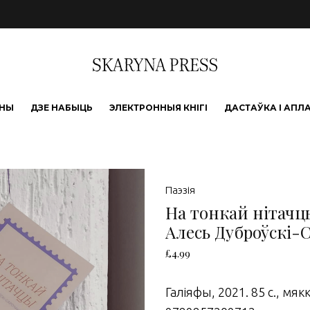
ЫНЫ
ДЗЕ НАБЫЦЬ
ЭЛЕКТРОННЫЯ КНІГІ
ДАСТАЎКА І АПЛ
Паэзія
На тонкай нітачц
Алесь Дуброўскі-
£
4.99
Галіяфы, 2021. 85 c., мяк