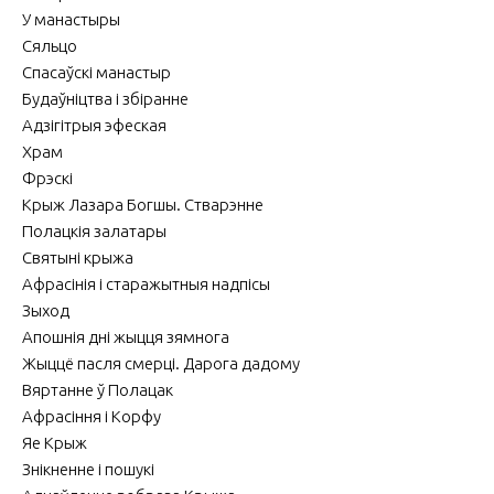
У манастыры
Сяльцо
Спасаўскі манастыр
Будаўніцтва і збіранне
Адзігітрыя эфеская
Храм
Фрэскі
Крыж Лазара Богшы. Стварэнне
Полацкія залатары
Святыні крыжа
Афрасінія і старажытныя надпісы
Зыход
Апошнія дні жыцця зямнога
Жыццё пасля смерці. Дарога дадому
Вяртанне ў Полацак
Афрасіння і Корфу
Яе Крыж
Знікненне і пошукі