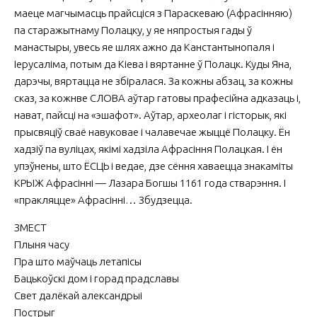
маеце магчымасць прайсціся з Параскеваю (Афрасінняю)
па старажытнаму Полацку, у яе няпростыя гады ў
манастыры, увесь яе шлях ажно да Канстантынопаля і
Іерусаліма, потым да Кіева і вяртанне ў Полацк. Куды Яна,
дарэчы, вяртацца не збіралася. За кожны абзац, за кожны
сказ, за кожнве СЛОВА аўтар гатовы прафесійна адказаць і,
нават, пайсці на «эшафот». Аўтар, археолаг і гісторык, які
прысвяціў сваё навуковае і чалавечае жыццё Полацку. Ён
хадзіў па вуліцах, якімі хадзіла Афрасіння Полацкая. І ён
упэўнены, што ЁСЦЬ і ведае, дзе сёння хаваецца знакаміты
КРЫЖ Афрасінні — Лазара Богшы 1161 года стварэння. І
«пракляцце» Афрасінні… Збудзецца.
ЗМЕСТ
Плыня часу
Пра што маўчаць летапісы
Бацькоўскі дом і горад прадславы
Свет далёкай александрыі
Пострыг