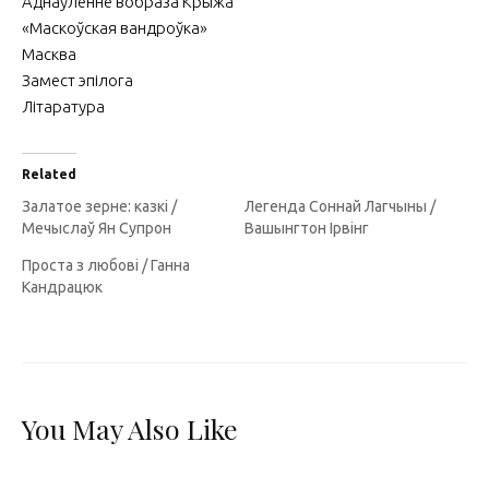
Аднаўленне вобраза Крыжа
«Маскоўская вандроўка»
Масква
Замест эпілога
Літаратура
Related
Залатое зерне: казкі /
Легенда Соннай Лагчыны /
Мечыслаў Ян Супрон
Вашынгтон Ірвінг
Проста з любові / Ганна
Кандрацюк
You May Also Like