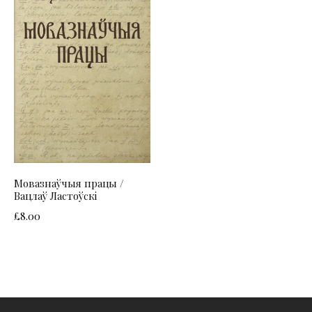
Мовазнаўчыя працы /
Вацлаў Ластоўскі
£
8.00