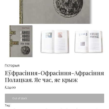
Гісторыя
Еўфрасіння-Офрасіння-Афрасіння
Полацкая. Яе час, яе крыж
£
24.00
Out of stock
Tag: