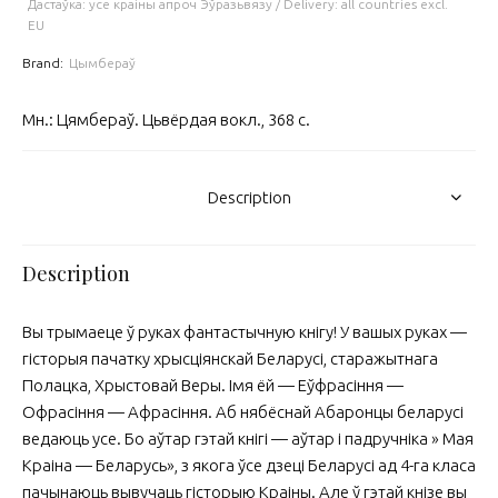
Дастаўка: усе краіны апроч Эўразьвязу / Delivery: all countries excl.
EU
Brand:
Цымбераў
Мн.: Цямбераў. Цьвёрдая вокл., 368 с.
Description
Description
Вы трымаеце ў руках фантастычную кнігу! У вашых руках —
гісторыя пачатку хрысціянскай Беларусі, старажытнага
Полацка, Хрыстовай Веры. Імя ёй — Еўфрасіння —
Офрасіння — Афрасіння. Аб нябёснай Абаронцы беларусі
ведаюць усе. Бо аўтар гэтай кнігі — аўтар і падручніка » Мая
Краіна — Беларусь», з якога ўсе дзеці Беларусі ад 4-га класа
пачынаюць вывучаць гісторыю Краіны. Але ў гэтай кнізе вы