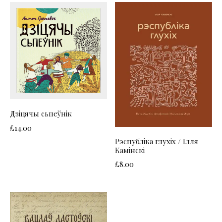
Дзіцячы сьпеўнік
£
14.00
Рэспубліка глухіх / Ілля
Камінскі
£
8.00