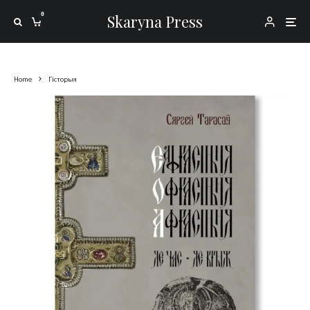
0
Skaryna Press
Home
Гісторыя