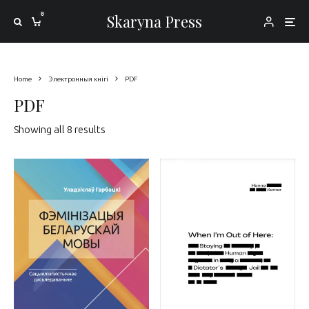
0
Skaryna Press
Home
Электронныя кнігі
PDF
PDF
Sorted by latest
Showing all 8 results