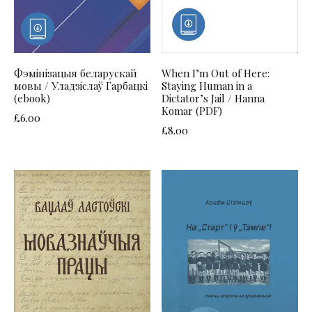
Фэмінізацыя беларускай
When I’m Out of Here:
мовы / Уладзіслаў Гарбацкі
Staying Human in a
(ebook)
Dictator’s Jail / Hanna
Komar (PDF)
£
6.00
£
8.00