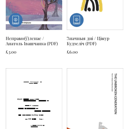
Непрамо(ў)ленае /
Значныя дні / Цімур
Анатоль Івашчанка (PDF)
Кудзеліч (PDF)
£
3.00
£
6.00