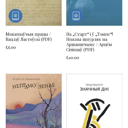
Мовазнаўчыя працы /
На „Старт“ і ў „Тэмпе“!
Вацлаў Ластоўскі (PDF)
Ножны шпурляк на
Аршаншчыне / Арцём
£
5.00
Сізінцаў (PDF)
£
10.00