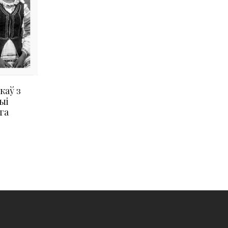
каў з
ыі
га