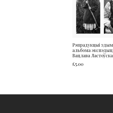
Рэпрадукцыі здым
альбома экспэдыц
Вацлава Ластоўска
£
5.00