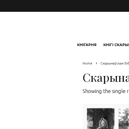
КНІГАРНЯ
КНІГІ СКАР
Home
Скарынаўская біб
Скарына
Showing the single r