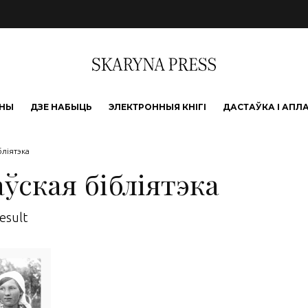
ЫНЫ
ДЗЕ НАБЫЦЬ
ЭЛЕКТРОННЫЯ КНІГІ
ДАСТАЎКА І АПЛ
ліятэка
ўская бібліятэка
esult