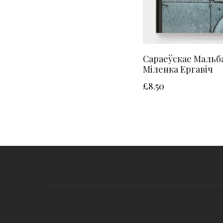
Сараеўскае Мальба
Міленка Ергавіч
£
8.50