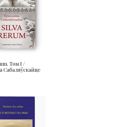
um. Том I /
а Сабаляўскайце