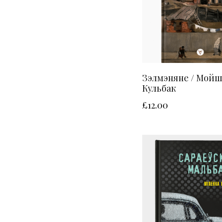
Зэлмэняне / Мойш
Кульбак
£
12.00