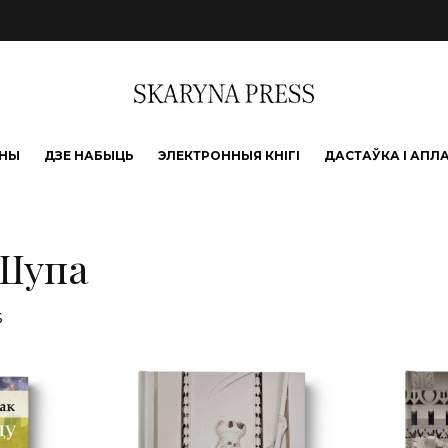
ЫНЫ
ДЗЕ НАБЫЦЬ
ЭЛЕКТРОННЫЯ КНІГІ
ДАСТАЎКА І АПЛ
Шупа
Sorted by latest
s