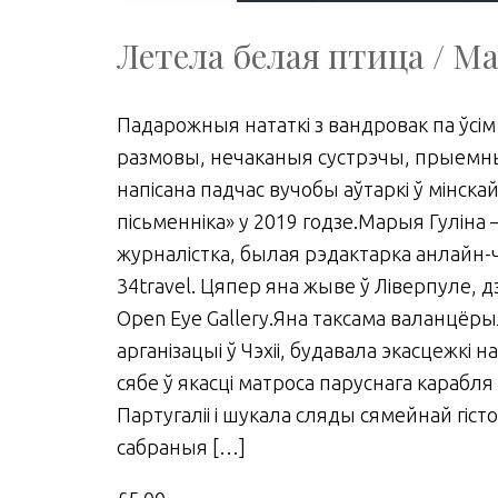
Летела белая птица / М
Падарожныя нататкі з вандровак па ўсі
размовы, нечаканыя сустрэчы, прыемны
напісана падчас вучобы аўтаркі ў мінск
пісьменніка» у 2019 годзе.Марыя Гуліна 
журналістка, былая рэдактарка анлайн-
34travel. Цяпер яна жыве ў Ліверпуле, дз
Open Eye Gallery.Яна таксама валанцёры
арганізацыі ў Чэхіі, будавала экасцежкі 
сябе ў якасці матроса паруснага карабл
Партугаліі і шукала сляды сямейнай гісто
сабраныя […]