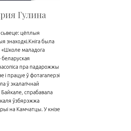
ария Гулина
м сьвеце: цёплыя
я знаходкі.Кніга была
ай «Школе маладога
– беларуская
часопіса пра падарожжы
е і працуе ў фотагалерэі
ла ў экалагічнай
на Байкале, спрабавала
я каля ўзбярэжжа
рыі на Камчатцы. У кнізе