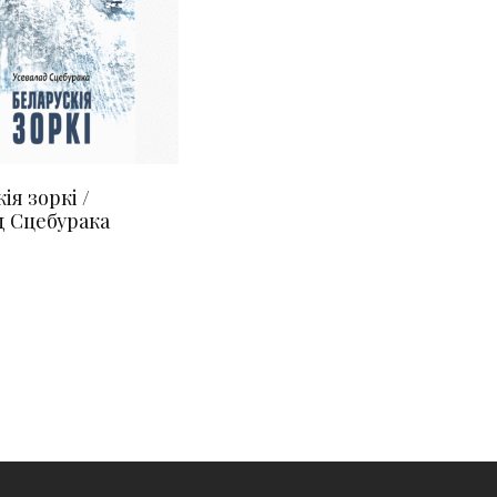
ія зоркі /
д Сцебурака