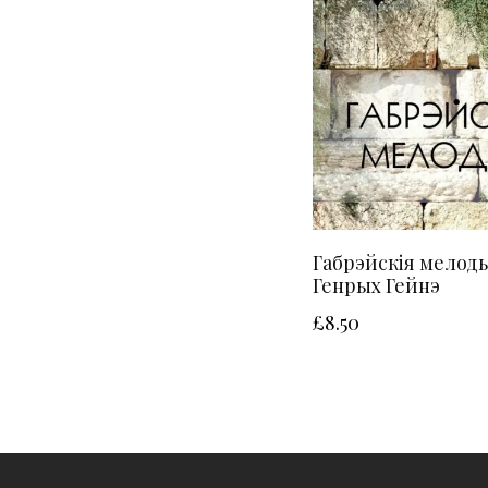
Габрэйскія мелоды
Генрых Гейнэ
£
8.50