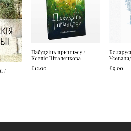
Пабудзіць прынцэсу /
Беларуск
Ксенія Шталенкова
Усевала
£
12.00
£
9.00
і /