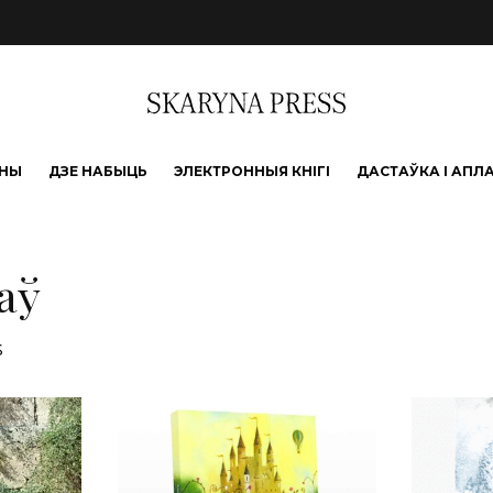
ЫНЫ
ДЗЕ НАБЫЦЬ
ЭЛЕКТРОННЫЯ КНІГІ
ДАСТАЎКА І АПЛ
аў
Sorted by latest
s