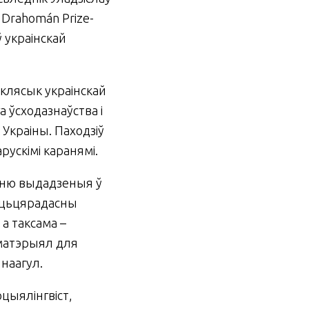
 Drahomán Prize-
 украінскай
 клясык украінскай
а ўсходазнаўства і
к Украіны. Паходзіў
рускімі каранямі.
ню выдадзеныя ў
жыцьцярадасны
а таксама –
 матэрыял для
 наагул.
оцыялінгвіст,