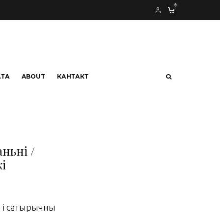
0
АТА
ABOUT
КАНТАКТ
ньні /
і
 і сатырычны