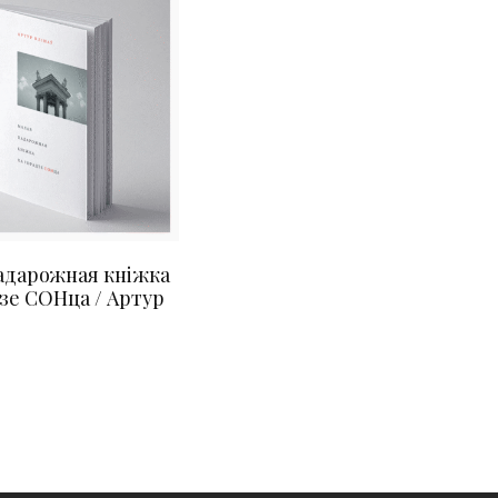
адарожная кніжка
зе СОНца / Артур