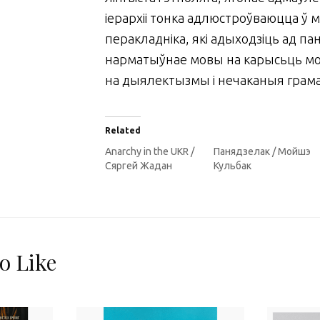
іерархіі тонка адлюстроўваюцца ў
перакладніка, які адыходзіць ад па
нарматыўнае мовы на карысьць мо
на дыялектызмы і нечаканыя гра
Related
Anarchy in the UKR /
Панядзелак / Мойшэ
Сяргей Жадан
Кульбак
o Like