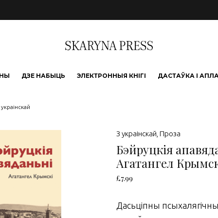
ЫНЫ
ДЗЕ НАБЫЦЬ
ЭЛЕКТРОННЫЯ КНІГІ
ДАСТАЎКА І АПЛ
 украінскай
З украінскай
,
Проза
Бэйруцкія апавяда
Агатангел Крымск
£
7.99
Дасьціпны псыхалягічны