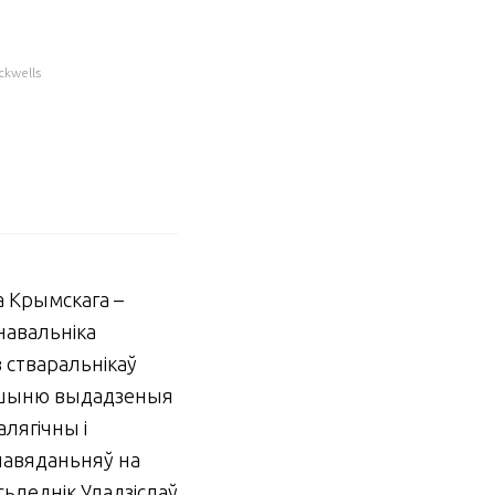
kwells
а Крымскага –
навальніка
з стваральнікаў
ершыню выдадзеныя
алягічны і
павяданьняў на
сьледнік Уладзіслаў