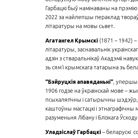
Гарбацкі быў намінаваны на прэмію
2022 за найлепшы пераклад твораў
літаратуры на мовы сьвет.
Агатангел Крымскі
(1871 – 1942) –
літаратуры, заснавальнік украінскаг
адзін з стваральнікаў Акадэміі наву
зь сям’і крымскага татарына зь бела
“Бэйруцкія апавяданьні”
, упершы
1906 годзе на ўкраінскай мове – 
псыхалягічны і сатырычны шэдэўр, 
каштоўны мастацкі і этнаграфічны
разуменьня Лібану і Блізкага Ўсходу
Уладзіслаў Гарбацкі
– беларускі с