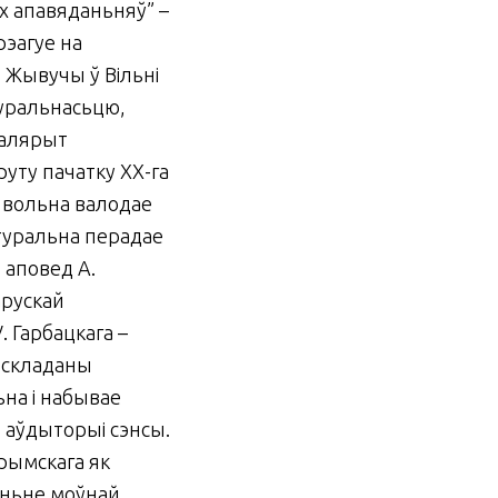
іх апавяданьняў” –
рэагуе на
 Жывучы ў Вільні
уральнасьцю,
 калярыт
руту пачатку ХХ-га
а вольна валодае
атуральна перадае
 аповед А.
арускай
 Гарбацкага –
м складаны
на і набывае
 аўдыторыі сэнсы.
рымскага як
леньне моўнай