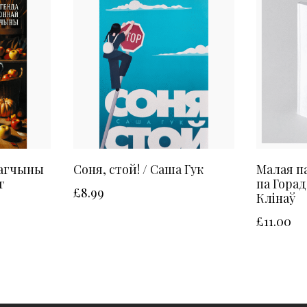
Лагчыны
Соня, стой! / Саша Гук
Малая п
г
па Горад
£
8.99
Клінаў
£
11.00