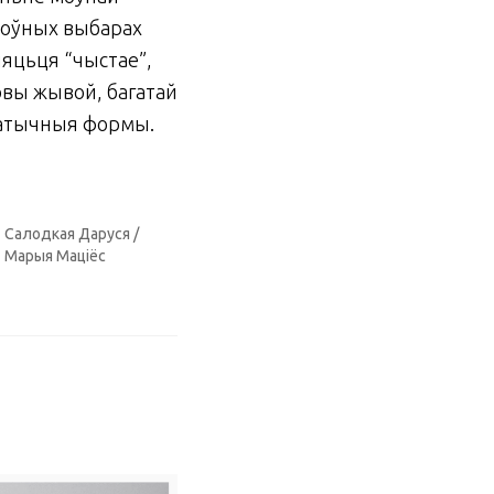
 моўных выбарах
няцьця “чыстае”,
вы жывой, багатай
матычныя формы.
Салодкая Даруся /
Марыя Маціёс