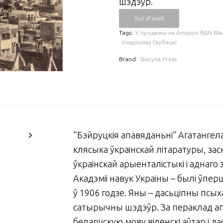
шэдэўр.
Out of stock
Tags:
У продажы на Amazon B&N Blac
Уладзіслаў Гарбацкі
Brand:
Skaryna Press
“Бэйруцкія апавяданьні” Агатангел
клясыка ўкраінскай літаратуры, зас
ўкраінскай арыенталістыкі і аднаго 
Акадэміі навук Украіны – былі ўп
ў 1906 годзе. Яны – дасьціпны псых
сатырычны шэдэўр. За пераклад а
беларускую мову віленскі аўтар і да