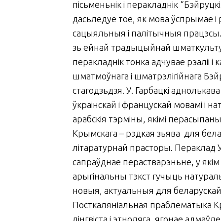
пісьменьнік і перакладнік “Бэйруцк
дасьледуе тое, як мова ўспрымае і 
сацыяльныя і палітычныя працэсы.
зь ейнай традыцыйнай шматкульт
перакладнік тонка адчувае рэаліі і
шматмоўнага і шматрэлігійнага Бэй
стагодзьдзя. У. Гарбацкі аднолькав
ўкраінскай і францускай мовамі і н
арабскія тэрміны, якімі перасыпаны
Крымскага – рэдкая зьява для бел
літаратурнай прасторы. Пераклад У.
сапраўднае перастварэньне, у які
арыгінальны тэкст гучыць натураль
новыя, актуальныя для беларускай
Посткаляніальная праблематыка К
лінгвіста і этноляга, ягонае адмаў