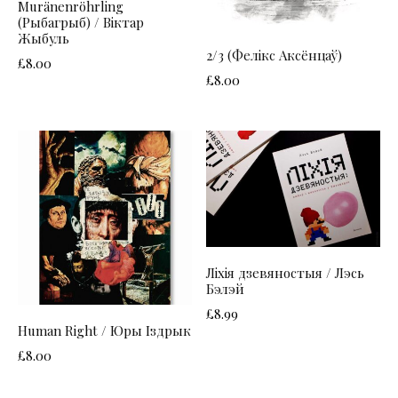
Muränenröhrling
(Рыбагрыб) / Віктар
Жыбуль
2/3 (Фелікс Аксёнцаў)
£
8.00
£
8.00
Ліхія дзевяностыя / Лэсь
Бэлэй
£
8.99
Human Right / Юры Іздрык
£
8.00