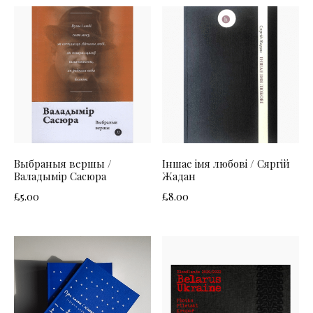
Выбраныя вершы /
Іншае імя любові / Сяргій
Валадымір Сасюра
Жадан
£
5.00
£
8.00