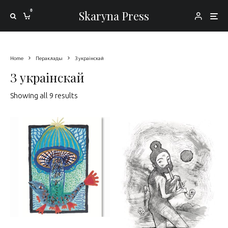
0
Skaryna Press
Home
Пераклады
З украінскай
З украінскай
Sorted by latest
Showing all 9 results