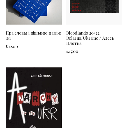
Bloodlands 20/22
Пра словы і цішыню паміж
Belarus/Ukraine / Алесь
імі
Плотка
£
12.00
£
17.00