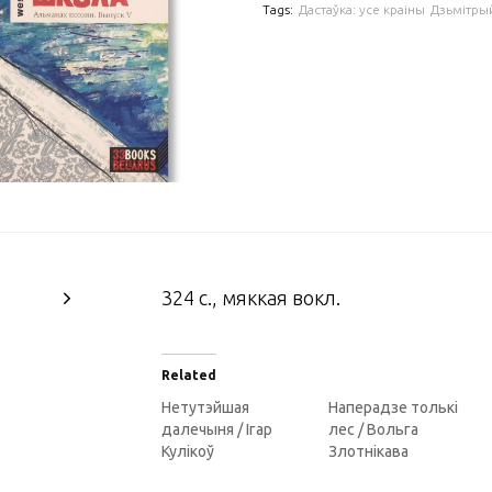
Tags:
Дастаўка: усе краіны
Дзьмітры
324 с., мяккая вокл.
Related
Нетутэйшая
Наперадзе толькі
далечыня / Ігар
лес / Вольга
Кулікоў
Злотнікава