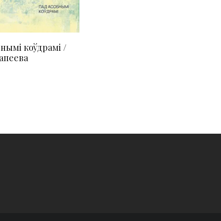
нымі коўдрамі /
Гапеева