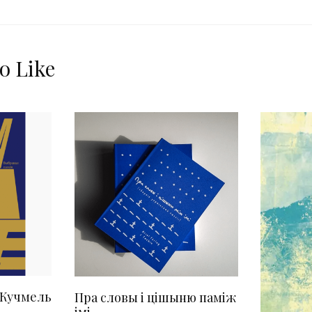
o Like
 Кучмель
Пра словы і цішыню паміж
імі