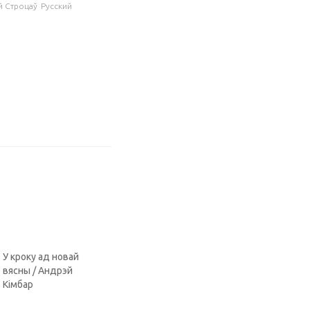
й Строцаў
Русский
У кроку ад новай
вясны / Андрэй
Кімбар