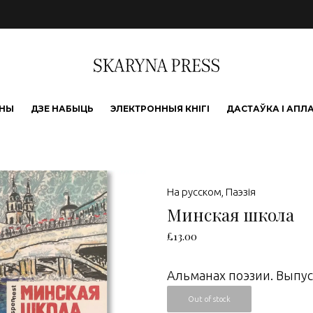
ЫНЫ
ДЗЕ НАБЫЦЬ
ЭЛЕКТРОННЫЯ КНІГІ
ДАСТАЎКА І АПЛ
На русском
,
Паэзія
Минская школа
£
13.00
Альманах поэзии. Выпуск
Out of stock