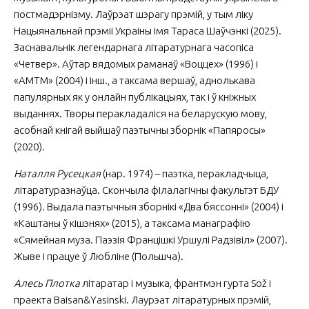
постмадэрнізму. Лаўрэат шэрагу прэмій, у тым ліку
Нацыянальнай прэміі Украіны імя Тараса Шаўчэнкі (2025).
Заснавальнік легендарнага літаратурнага часопіса
«Четвер». Аўтар вядомых раманаў «Воццех» (1996) і
«АМTM» (2004) і інш., а таксама вершаў, аднолькава
папулярных як у онлайн публікацыях, так і ў кніжных
выданнях. Творы перакладаліся на беларускую мову,
асобнай кнігай выйшаў паэтычны зборнік «Папяросы»
(2020).
Наталля Русецкая
(нар. 1974) – паэтка, перакладчыца,
літаратуразнаўца. Скончыла філалагічны факультэт БДУ
(1996). Выдала паэтычныя зборнікі «Два бяссонні» (2004) і
«Каштаны ў кішэнях» (2015), а таксама манаграфію
«Сямейная муза. Паэзія Францішкі Уршулі Радзівіл» (2007).
Жыве і працуе ў Любліне (Польшча).
Алесь Плотка
літаратар і музыка, франтмэн гурта Sož і
праекта Baisan&Yasinski. Лаурэат літаратурных прэмій,