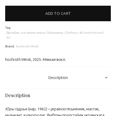
ADD TO CART
Tag:
Дастаўка: усе краіны апроч Эўразьвязу / Delivery: all countries excl.
EU
Brand:
hochroth Minsk
hochroth Minsk, 2025. Мяккая вокл.
Description
Description
Юры Іздрык
(нар. 1962) – украінскі пісьменнік, мастак,
музыкант, культуролаг. Выбітны прадстаўнік украінскага