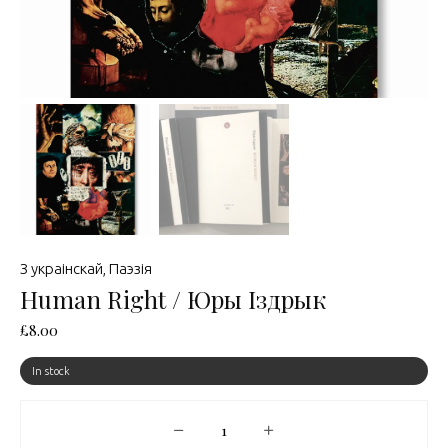
З украінскай
,
Паэзія
Human Right / Юры Іздрык
£
8.00
In stock
Human Right / Юры Іздрык quantity