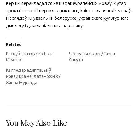
вершы перакладаліся на шэраг еўрапейскіх моваў. Аўтар
трох кніг паэзіі і перакладчык шасці кніг са славянскіх моваў.
Паслядоўны удзельнік беларуска- украінскага культурнага
дыялогу і дэкаланіальнага наратыву.
Related
Рэспубліка глухіх / Ілля
Час пустазелля / Ганна
Камінскі
Янкута
Каляндар адаптацыі ў
новай краіне: дапаможнік /
Ханна Мурайда
You May Also Like