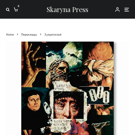
0
Skaryna Press
Home
Пераклады
З украінскай