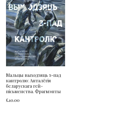
Мальцы выходзяць з-пад
кантролю: Анталёгія
беларускага гей-
пісьменства. Фрагмэнты
£
10.00