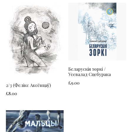
Беларускія зоркі /
Усевалад Сцебурака
£
9.00
2/3 (Фелікс Аксёнцаў)
£
8.00