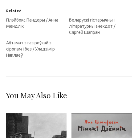
Related
Плэйбокс Пандоры / Анна
Беларускі гістарычны і
Мендлік
літаратурны анекдот /
Сяргей Шапран
Аўтамат з газіроўкай з
сіропам і без / Уладзімір
Някляеў
You May Also Like