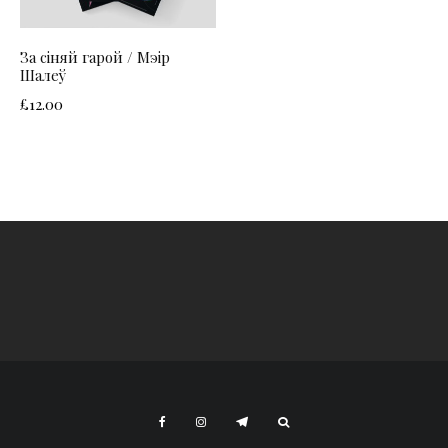
За сіняй гарой / Мэір
Шалеў
£
12.00