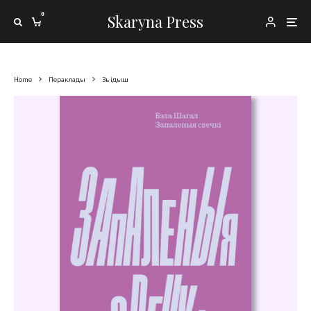
0
Skaryna Press
Home
Пераклады
Зь ідыш