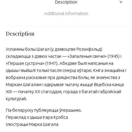
Description
Additional information
Description
Успаміны Бэлы Шагал (у дзявоцтве Розэнфэльд)
складаюцца з дзвюх частак — «Запаленыя свечкі» (1945) і
«Першая сустрэча» (1947). Абедзве былі напісаныя на
ідышы і выйшлі толькі пасля смерці аўтаркі. Кніга эмацыйна і
вобразна расказвае пра дзяцінства Бэлы, яе знаёмства з
Маркам Шагалам і адкрывае чытачу жыццё Віцебска канца
ХІХ — пачатку ХХ стагоддзя, горада з багатай габрэйскай
культурай.
Па-беларуску публікуецца ўпершыню.
Пераклад з ідыша Ігара Крэбса
Ілюстрацыі Марка Шагала