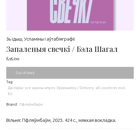
Зь ідыш
,
Успаміны і аўтабіяграфіі
Запаленыя свечкі / Бэла Шагал
£
15.00
Out of stock
Tag:
Дастаўка: усе краіны апроч Эўразьвязу / Delivery: all countries excl.
EU
Brand:
Пфляўмбаўм
Вільня: Пфляўмбаўм, 2025. 424 с., мяккая вокладка.