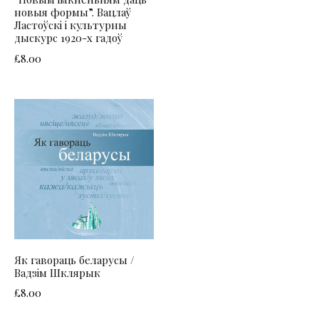
новыя формы”. Вацлаў
Ластоўскі і культурны
дыскурс 1920-х гадоў
£
8.00
Як гавораць беларусы /
Вадзім Шклярык
£
8.00