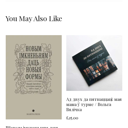
You May Also Like
Ад двух да пятнаццаці: мая
мама ў турме / Вольга
Вялічка
£
15.00
“Новым імкненьням даць