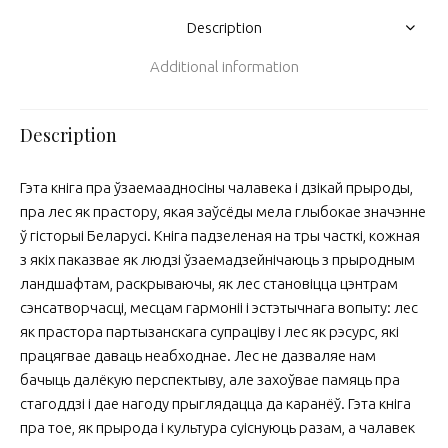
Description
Additional information
Description
Гэта кніга пра ўзаемаадносіны чалавека і дзікай прыроды,
пра лес як прастору, якая заўсёды мела глыбокае значэнне
ў гісторыі Беларусі. Кніга падзеленая на тры часткі, кожная
з якіх паказвае як людзі ўзаемадзейнічаюць з прыродным
ландшафтам, раскрываючы, як лес становіцца цэнтрам
сэнсатворчасці, месцам гармоніі і эстэтычнага вопыту: лес
як прастора партызанскага супраціву і лес як рэсурс, які
працягвае даваць неабходнае. Лес не дазваляе нам
бачыць далёкую перспектыву, але захоўвае памяць пра
стагоддзі і дае нагоду прыглядацца да каранёў. Гэта кніга
пра тое, як прырода і культура суіснуюць разам, а чалавек