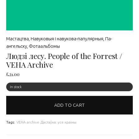
Мастацтва
,
Навуковыя і навукова-папулярныя
,
Па-
ангельску
,
Фотаальбомы
Людзі лесу. People of the Forrest /
VEHA Archive
£
21.00
In stock
ADD TO CART
Tags:
VEHA archive
Дастаўка: усе краіны