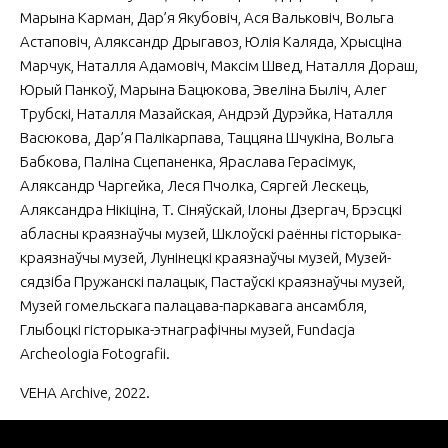
Марына Карман, Дар’я Якубовіч, Ася Вальковіч, Вольга
Астаповіч, Аляксандр Дрыгавоз, Юлія Каляда, Хрысціна
Марчук, Наталля Адамовіч, Максім Швед, Наталля Дораш,
Юрый Панкоў, Марына Бацюкова, Эвеліна Быліч, Алег
Трубскі, Наталля Мазайская, Андрэй Дурэйка, Наталля
Васюкова, Дар’я Палікарпава, Таццяна Шчукіна, Вольга
Бабкова, Паліна Сцепаненка, Яраслава Герасімук,
Аляксандр Чаргейка, Леся Пчолка, Сяргей Лескець,
Аляксандра Нікіціна, T. Сіняўскай, Ілоны Дзергач, Брэсцкі
абласны краязнаўчы музей, Шклоўскі раённы гісторыка-
краязнаўчы музей, Лунінецкі краязнаўчы музей, Музей-
сядзіба Пружанскі палацык, Пастаўскі краязнаўчы музей,
Музей гомельскага палацава-паркавага ансамбля,
Глыбоцкі гісторыка-этнаграфічны музей, Fundacja
Archeologia Fotografii.
VEHA Archive, 2022.