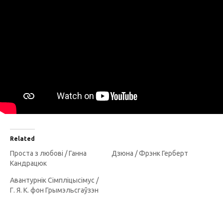
Related
Проста з любові / Ганна
Дзюна / Фрэнк Герберт
Кандрацюк
Авантурнік Сімпліцысімус /
Г. Я. К. фон Грымэльсгаўзэн