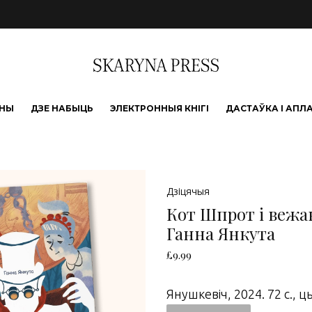
ЫНЫ
ДЗЕ НАБЫЦЬ
ЭЛЕКТРОННЫЯ КНІГІ
ДАСТАЎКА І АПЛ
Дзіцячыя
Кот Шпрот і вежав
Ганна Янкута
£
9.99
Янушкевіч, 2024. 72 с., 