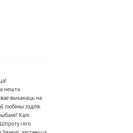
ца!
ца нешта
явае выканаць на
аў любімы зэдлік
рыбамі? Калі
 Шпроту і яго
 Зязюлі, застаецца