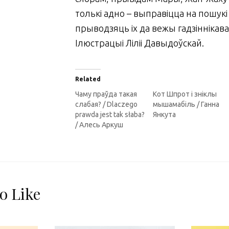
толькі адно – выправіцца на пошукі 
прыводзяць іх да вежы гадзіннікава
Ілюстрацыі Ліліі Давыдоўскай.
Related
Чаму праўда такая
Кот Шпрот і зніклы
слабая? / Dlaczego
мышамабіль / Ганна
prawda jest tak słaba?
Янкута
/ Алесь Аркуш
o Like