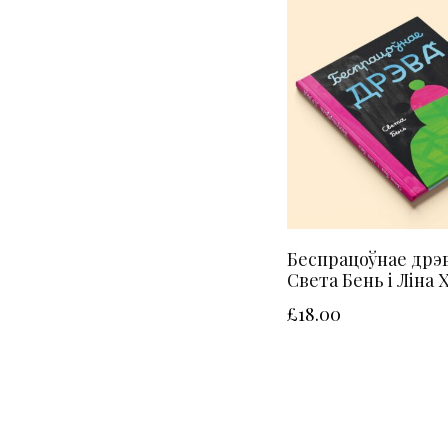
Беспрацоўнае дрэв
Света Бень і Ліна 
£
18.00