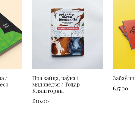
а /
Пра зайца, ваўка і
Забаўля
Хесэ
мядзведзя / Тодар
£
17.00
Кляшторны
£
10.00