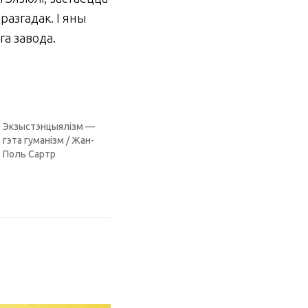
разгадак. І яны
га завода.
Экзыстэнцыялізм —
гэта гуманізм / Жан-
Поль Сартр