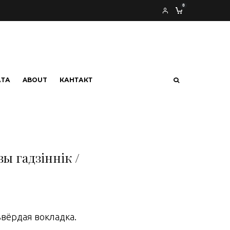
0
АТА
ABOUT
КАНТАКТ
ы гадзіннік /
цьвёрдая вокладка.