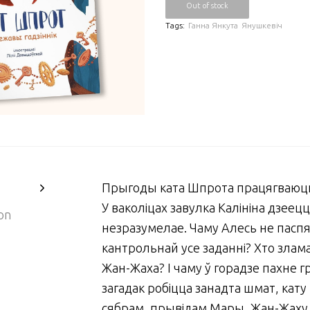
Out of stock
Tags:
Ганна Янкута
Янушкевіч
Прыгоды ката Шпрота працягваюц
У ваколіцах завулка Калініна дзеец
on
незразумелае. Чаму Алесь не пасп
кантрольнай усе заданні? Хто злам
Жан-Жаха? І чаму ў горадзе пахне г
загадак робіцца занадта шмат, кату
сябрам, прывідам Мары, Жан-Жаху і