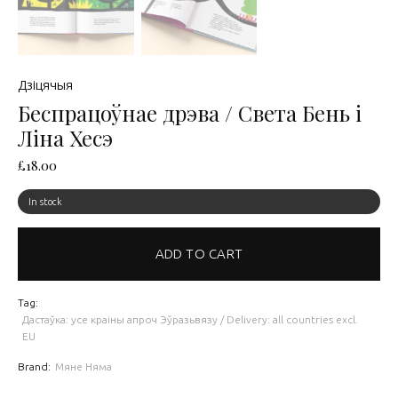
Дзіцячыя
Беспрацоўнае дрэва / Света Бень і
Ліна Хесэ
£
18.00
In stock
ADD TO CART
Tag:
Дастаўка: усе краіны апроч Эўразьвязу / Delivery: all countries excl.
EU
Brand:
Мяне Няма