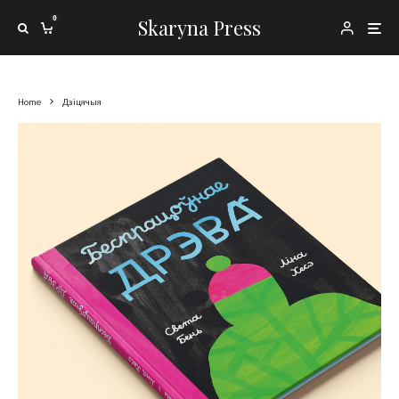
0
Skaryna Press
Home
Дзіцячыя