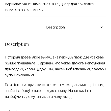
Варшава: Мяне Няма, 2023. 48 с., цьвёрдая вокладка.
ISBN: 978-83-971348-6-7.
Description
Description
Гісторыя дрэва, якое вымушана пакінуць парк, дзе ўсё сваё
жыццё працавала… дрэвам. Яго чакае дарога, напоўненая
прыгодамі, часам цудоўнымі, часам небяспечнымі, а часам і
зусім нечаканымі.
Гэта гісторыя пра тое, што кожны можа дапамагаць іншым,
знайсці сяброў і сваю вартую справу. Нават калі ты
пазбаўлены дому і звыклага ладу жыцця.