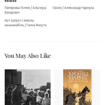
Related
Папяровы Голем / Альгерд
Свінні / Аляксандр Чарнуха
Бахарэвіч
Кот Шпрот і зніклы
мышамабіль / Ганна Янкута
You May Also Like