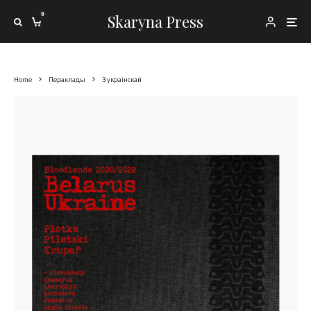
0
Skaryna Press
Home
Пераклады
З украінскай