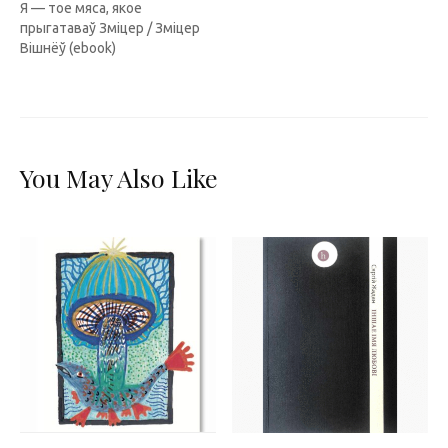
Я — тое мяса, якое
прыгатаваў Зміцер / Зміцер
Вішнёў (ebook)
You May Also Like