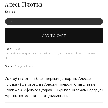
Алесь Плотка
£
17.00
In stock
ADD TO CART
Tags:
2020
Дастаўка: усе краіны апроч Эўразьвязу / Delivery: all countries excl.
EU
Brand:
Skaryna Press
Дыхтоўны фотаальбом з вершамі, створаны Алесем
Плоткам і фатографамі Алесем Пілецкім і Станіславам
Крупажам. У фокусе аўтараў — «крывавыя землі» Беларусі і
Украіны, і іх розныя шляхі дэкаланізацыі.