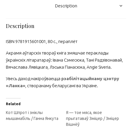
Description
Description
ISBN 9781915601001, 80 с., пераплёт
Акрамя аўтарскіх твораў кніга змяшчае пераклады
ўкраінскіх літаратараў: Івана Сэмесюка, Тані Радзівонавай,
Вячаслава Лявіцкага, Лэсыка Панасюка, Angie Siveria.
Увесь даход накіроўваецца
рэабілітацыйнаму цэнтру
«Ланка»
, створанаму беларусамі ва Украіне.
Related
Кот Шпрот і зніклы
Я — тое мяса, якое
мышамабіль / Ганна Янкута
прыгатаваў Зміцер / Зміцер
Вішнёў