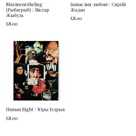
Muränenröhrling
Іншае імя любові / Сяргій
(Рыбагрыб) / Віктар
Жадан
Жыбуль
£
8.00
£
8.00
Human Right / Юры Іздрык
£
8.00