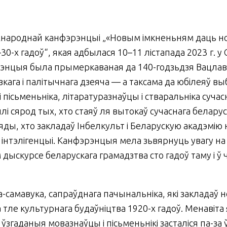
ароднай канфэрэнцыі „«Новым імкненьням даць новы
-х гадоў“, якая адбылася 10–11 лістапада 2023 г. у
нцыя была прымеркаваная да 140-годзьдзя Вацлава 
кага і палітычнага дзеяча — а таксама да юбілеяў вы
і пісьменьніка, літаратуразнаўцы і стваральніка суч
лі сярод тых, хто стаяў ля вытокаў сучаснага беларуск
ляды, хто закладаў Інбелкульт і Беларускую акадэмію
інтэлігенцыі. Канфэрэнцыя мела зьвярнуць увагу на
ыскурсе беларускага грамадзтва сто гадоў таму і ў
-самавука, сапраўднага пачынальніка, які закладаў 
 тле культурнага будаўніцтва 1920-х гадоў. Менавіт
 ўзгаданыя мовазнаўцы і пісьменьнікі засталіся па-за 