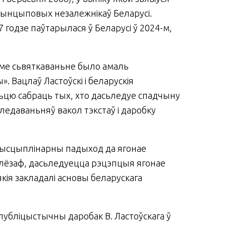
рынцыповых незалежнікаў Беларусі.
37 годзе паўтарылася ў Беларусі ў 2024-м,
зіме сьвяткаваньне было амаль
Вацлаў Ластоўскі і беларускія
сьцю сабраць тых, хто дасьледуе спадчыну
едаваньняў вакол тэкстаў і даробку
дысцыплінарны падыход да ягонае
 філёзаф, дасьледуецца рэцэпцыя ягонае
кія закладалі асновы беларускага
ь публіцыстычны даробак В. Ластоўскага ў