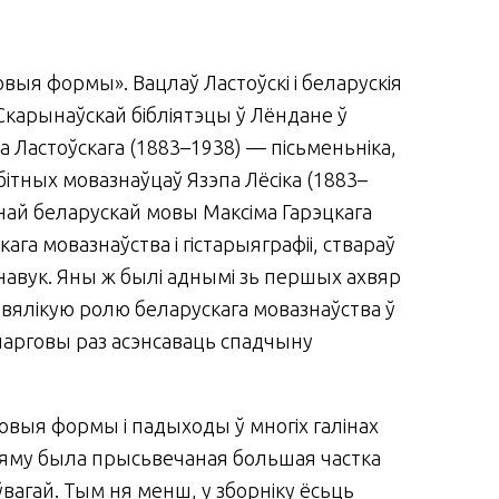
я формы». Вацлаў Ластоўскі і беларускія
 Скарынаўскай бібліятэцы ў Лёндане ў
Ластоўскага (1883–1938) — пісьменьніка,
бітных мовазнаўцаў Язэпа Лёсіка (1883–
аснай беларускай мовы Максіма Гарэцкага
ага мовазнаўства і гістарыяграфіі, ствараў
 навук. Яны ж былі аднымі зь першых ахвяр
 вялікую ролю беларускага мовазнаўства ў
 чарговы раз асэнсаваць спадчыну
новыя формы і падыходы ў многіх галінах
а яму была прысьвечаная большая частка
ўвагай. Тым ня менш, у зборніку ёсьць