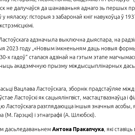
ск не далучаўся да шанаваньня аднаго зь першых п
ў у няласку: гісторыя з забаронай кніг навукоўца ў 19
кстрэмісцкімі.
ей Ластоўскага адзначыла выключна дыяспара, на рад
 2023 году „«Новым імкненьням даць новыя формы». 
0-х гадоў“ сталася адзінай на гэтым этапе магчыма
печыць акадэмічную прызму міждысцыплінарных дасьл
ьці Вацлава Ластоўскага, зборнік прадстаўляе між
ўстае Ластоўскі як сацыялінгвіст, мастацтвазнаўца і
ю Ластоўскага разглядаюцца іншыя значныя асобы, я
 (М. Гарэцкі) і этнаграфіі (А. Шлюбскі).
 дась­ле­да­вань­нем
Антона Пракапчука
, які ставіц