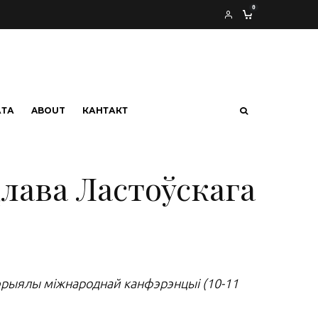
0
АТА
ABOUT
КАНТАКТ
цлава Ластоўскага
тэрыялы міжнароднай канфэрэнцыі (10-11