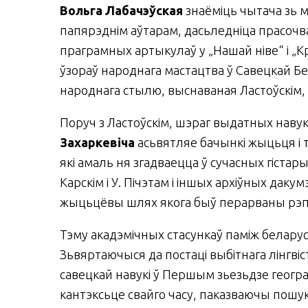
Вольга Лабачэўская
знаёміць чытача зь м
папярэднім аўтарам, дасьледніца пра­соч­
праграмных артыкулаў у „На­шай ніве“ і „К
ўзораў народнага мастацтва ў Савецкай Б
народнага стылю, выснаваная Ластоўскім,
Поруч з Ластоўскім, шэраг выдатных наву
Захаркевіча
асьвятляе бачынкі жыцьця і 
які амаль ня згадваецца ў сучасных гіста
Карскім і У. Пічэтам і іншых архіўных дак
жыцьцёвы шлях якога быў перарваны рэпрэ
Тэму акадэмічных стасункаў паміж белару
Зьвяртаючыся да постаці выбітнага лінгвіст
савецкай навукі ў Першым зьезь­дзе географ
кантэксьце свайго часу, паказваючы пошу