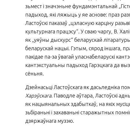
зьмест і значэньне фундамэнтальнай „Гісто
пады­ход, які ляжыць у яе аснове: праз раз
Ластоўскі паказаў „цэласную карціну разьв
культурнага працэсу“. У сваю чаргу, В. Хал
як „уяўны дыскурс“ беларускай літаратур
беларускай нацыі. Гэтым, сярод іншага, п
пакідае па-за ўвагай уласнабеларускі кант
кантэкстуальны падыход Гарэцкага да выз
сёньня.
Дзейнасьці Ластоўскага як дасьледніка пом
Харэўскага
. Паводле аўтара, Ластоўскі адн
як нацыянальных здабыткаў, на якіх мусі
зьбіраньні і за­ха­вань­ні старажытных пом
дзяржаўнага музэю.