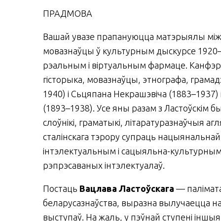
ПРАДМОВА
Вашай увазе прапануюцца матэрыялы міжн
мовазнаўцы ў культурным дыскурсе 1920–30
рэальным і віртуальным фармаце. Канфэрэ
гісторыка, мовазнаўцы, этнографа, грамадз
1940) і Сьцяпана Некрашэвіча (1883–1937) 
(1893–1938). Усе яны разам з Ластоўскім бы
слоўнікі, граматыкі, літаратуразнаўчыя аг
сталінскага тэрору супраць нацыянальнай 
інтэлектуальным і сацыяльна-культурным д
рэпрэсаваных інтэлектуалаў.
Постаць
Вацлава Ластоўскага
— палімата
беларусазнаўства, выразна вылучаецца на
выступаў. На жаль, у пэўнай ступені іншыя