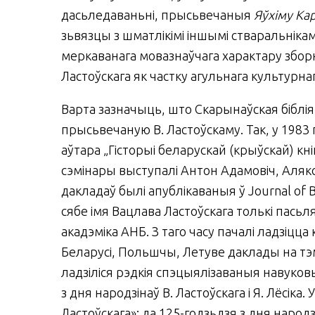
дасьледаваньні, прысьвечаныя
Яўхіму Ка
зьвязцы з шматлікімі іншымі стваральнікам
меркаванага мовазнаўчага характару збо
Ластоўскага як частку агульнага культурна
Варта зазначыць, што Скарынаўская біблія
прысьвечаную В. Ластоўскаму. Так, у 1983 
аўтара „Гісторыі беларускай (крыўскай) кн
сэмінары выступалі Антон Адамовіч, Аляк
дакладаў былі апублікаваныя ў Journal of B
сябе імя Вацлава Ластоўскага толькі пасьля
акадэміка АНБ. З таго часу пачалі ладзіц
Беларусі, Польшчы, Летуве даклады на тэм
ладзіліся рэдкія спэцыялізаваныя навуков
з дня народзінаў В. Ластоўскага і Я. Лёсі
Ластоўскага»: да 125-годзьдзя з дня народз