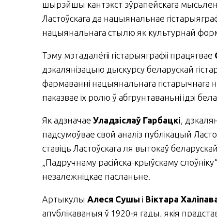
шырэйшы кантэкст эўрапейскага мысь­лень
Ластоўскага да нацыянальнае гістарыяграф
нацыянальнага стылю як культурнай формы
Тэму мэтадалёгіі гістарыяграфіі працягвае
дэкалянізацыю дыскурсу беларускай гістары
фармаванні нацыянальнага гістарычнага на
паказвае іх ролю ў абгрунтаваньні ідэі б
Як адзначае
Уладзіслаў Гарбацкі
, дэкаля
падсумоўвае свой аналіз публікацый Ласто
ставіць Ластоўскага ля вытокаў беларускай
„Падручнаму расійска-крыўскаму слоўніку“
незалежніцкае пасланьне.
Артыкулы
Алеся Сушы
і
Віктара Халіпав
апублікаваныя ў 1920-я гады, якія прадста