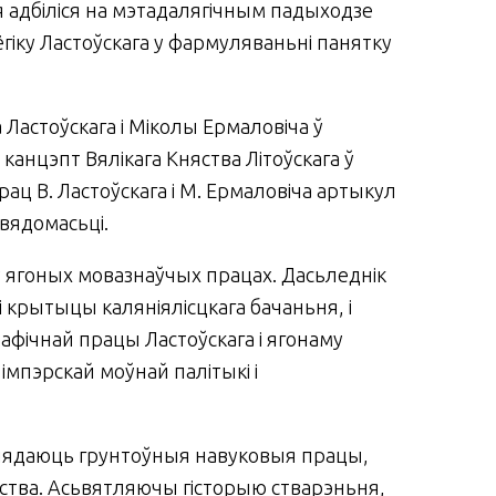
я адбіліся на мэтадалягічным падыходзе
гіку Ластоўскага у фармуляваньні панятку
а Ластоўскага і Міколы Ермаловіча ў
канцэпт Вялікага Княства Літоўскага ў
ац В. Ластоўскага і М. Ермаловіча артыкул
ьвядомасьці.
 ў ягоных мовазнаўчых працах. Дасьледнік
 крытыцы каляніялісцкага бачаньня, і
графічнай працы Ластоўскага і ягонаму
імпэрскай моўнай палітыкі і
глядаюць грунтоўныя навуковыя працы,
менства. Асьвятляючы гісторыю стварэньня,