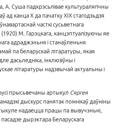
га, А. Суша падкрэсьлівае культуралягічны
ў ад канца Х да пачатку ХІХ ста­годзь­дзя
ўнавартаснай часткі сусьветнага
 (1920) М. Га­рэцкага, канцэптуалізуючы яе
нага адраджэньня і станаўленьня
амай па беларускай літаратуры, якая
дле дасьледніка, інклюзіўны і
ускае літаратуры надзвычай актуальны і
арусі прысьвечаны ар­ты­кул
Сяргея
рамадзкі дыс­курс панятак помнікаў даўніны
ртыкуле надаецца працы па вывучэньні,
 на пасадзе дырэктара Беларускага