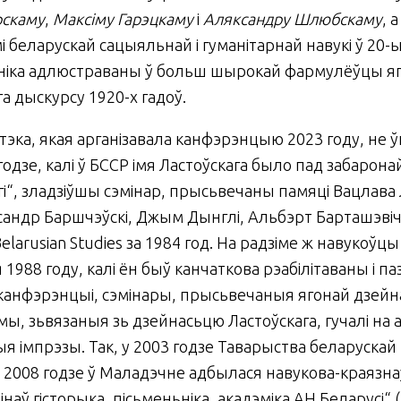
рскаму
,
Максіму Гарэцкаму
і
Аляксандру Шлюбскаму
, 
і беларускай сацыяльнай і гуманітарнай навукі ў 20-
рніка адлюстраваны ў больш шырокай фармулёўцы яг
га дыскурсу 1920-х гадоў.
тэка, якая арганізавала канфэрэнцыю 2023 году, не
годзе, калі ў БССР імя Ластоўскага было пад забарон
ігі“, зладзіўшы сэмінар, прысьвечаны памяці Вацлава 
сандр Баршчэўскі, Джым Дынглі, Альбэрт Барташэвіч
elarusian Studies за 1984 год. На радзіме ж навукоўцы
 1988 году, калі ён быў канчаткова рэабілітаваны і п
ца канфэрэнцыі, сэмінары, прысьвечаныя ягонай дзейн
ы, зьвязаныя зь дзейнасьцю Ластоўскага, гучалі на
ыя імпрэзы. Так, у 2003 годзе Таварыства беларускай
ка. У 2008 годзе ў Маладэчне адбылася навукова-края
інаў гісторыка, пісьменьніка, акадэміка АН Беларусі“ (