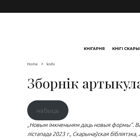
КНІГАРНЯ
КНІГІ СКАР
Home
knihi
Зборнік артыкула
набыць
„Новым імкненьням даць новыя формы“. Вац
лістапада 2023 г., Скарынаўская бібліятэка,