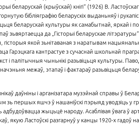
рыі беларускай (крыўскай) кнігі“ (1926) В. Ластоўска
горнутую бібліяграфію беларускіх выданьняў і рукапіса
іцьця беларускай культуры як самабытнай, яркай і по
і­паў зьвяртаецца да „Гісторыі беларускае літэратуры“
ы, гісторыя якой зьнітаваная з наратывам нацыяналь
раца Гарэцкага кантрастуе з сучаснай школьнай прагр
экст і палітычныя чыньнікі разьвіцьця культуры. Паво
начэньня межаў, этапаў і фактараў разьвіцьця белар
нікаў даўні­ны і арганізатара музэйнай справы ў Бел
ым зь пер­шых яшчэ ў нашаніўскі пэрыяд уводзіць у г
ць адбудоўвацца жыцьцё народу. Асаблівая ўвага ў а
нікаў, якую Ластоўскі разгарнуў у кан­цы 1920-х гадоў