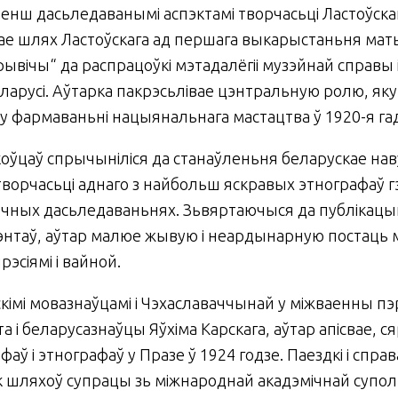
енш дасьледаванымі аспэктамі творчасьці Ластоўска
вае шлях Ластоўскага ад першага выкарыстаньня матыв
рывічы“ да распрацоўкі мэтадалёгіі музэйнай справы 
еларусі. Аўтарка пакрэсьлівае цэнтральную ролю, я
 у фармаваньні нацыянальнага мастацтва ў 1920-я га
коўцаў спрычыніліся да станаўленьня беларускае нав
творчасьці аднаго з найбольш яскравых этнографаў 
рычных дасьледаваньнях. Зьвяртаючыся да публікацый
умэнтаў, аўтар малюе жывую і неардынарную постаць м
сіямі і вайной.
скімі мовазнаўцамі і Чэхаславаччынай у міжваенны п
а і беларусазнаўцы Яўхіма Карскага, аўтар апісвае, с
аў і этнографаў у Празе ў 1924 годзе. Паездкі і спра
к шляхоў супрацы зь міжнароднай акадэмічнай супо