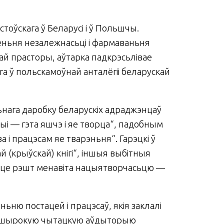
оўскага ў Беларусі і ў Польшчы.
еньня незалежнасьці і фармаваньня
ай прасторы, аўтарка падкрэсьлівае
а ў польскамоўнай анталёгіі беларускай
льнага даробку беларускіх адраджэнцаў
ыі — гэта яшчэ і яе творца“, падобным
 і працэсам яе тварэньня“. Гарэцкі ў
кай (крыўскай) кнігі“, іншыя выбітныя
рэшце рэшт менавіта нацыятворчасьцю —
ню постацей і працэсаў, якія заклалі
ьш шырокую чытацкую аўдыторыю