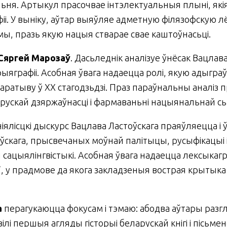
­ня. Артыкул прасочвае інтэлектуальныя плыні, які
іі. У выніку, аўтар выяўляе адметную філязофскую лё
, празь якую нацыя стварае свае каштоўнасьці.
Сяргей Марозаў
. Дасьледнік аналізуе ўнёсак Вацлав
яграфіі. Асобная ўвага надаецца ролі, якую адыграў 
ратыву ў ХХ стагодзьдзі. Праз параўнальны аналіз пр
еларускай дзяржаўнасці і фармаваньні нацыянальнай с
ніялісцкі дыскурс Вацлава Ластоўскага праяўляецца і
ўскага, прысвечаных моўнай палітыцы, русыфікацыі і
 сацыялінгвістыкі. Асобная ўвага на­да­ец­ца лексыка
, у прадмове да якога закладзеныя вострая крытыка 
а
перагукаюцца фокусам і тэмаю: абодва аўтары раз
вілі першыя агляды гісторыі беларускай кнігі і пісь