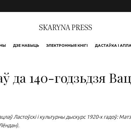
ЫНЫ
ДЗЕ НАБЫЦЬ
ЭЛЕКТРОННЫЯ КНІГІ
ДАСТАЎКА І АПЛ
ў да 140-годзьдзя Ва
лаў Ластоўскі і культурны дыскурс 1920-х гадоў: Ма
 Лёндан).