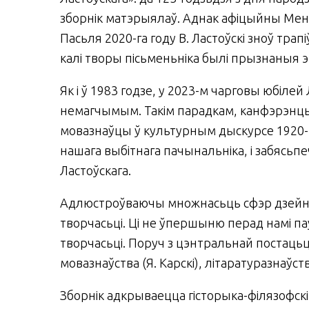
зборнік матэрыялаў. Аднак афіцыйны Мен
Пасьля 2020-га году В. Ластоўскі зноў трапі
калі творы пісьменьніка былі прызнаныя э
Як і ў 1983 годзе, у 2023-м чарговы юбіл
немагчымым. Такім парадкам, канфэрэнцыя
мовазнаўцы ў культурным дыскурсе 1920-3
нашага выбітнага пачынальніка, і забясь
Ластоўскага.
Адлюстроўваючы множнасьць сфэр дзейнас
творчасьці. Ці не ўпершыню перад намі па
творчасьці. Поруч з цэнтральнай постацьц
мовазнаўства (Я. Карскі), літаратуразнаўства
Зборнік адкрываецца гісторыка-філязофскім