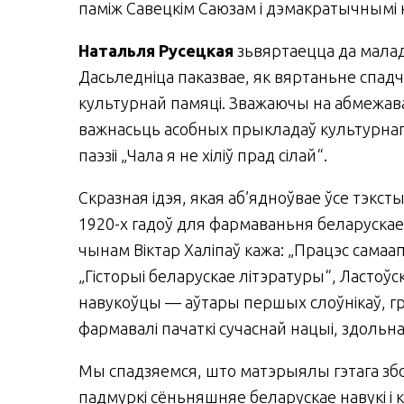
паміж Савецкім Саюзам і дэмакратычнымі к
Натальля Русецкая
зьвяртаецца да малад
Дасьледніца паказвае, як вяртаньне спад
культурнай памяці. Зважаючы на абмежава
важнасьць асобных прыкладаў культурнага 
паэзіі „Чала я не хіліў прад сілай“.
Скразная ідэя, якая аб’ядноўвае ўсе тэкст
1920-х гадоў для фармаваньня беларускае 
чынам Віктар Халіпаў кажа: „Працэс самаап
„Гісторыі беларускае літэратуры“, Ластоўскі
навукоўцы — аўтары першых слоўнікаў, гр
фармавалі пачаткі сучаснай нацыі, здольнай
Мы спадзяемся, што матэрыялы гэтага збо
падмуркі сёньняшняе беларускае навукі 