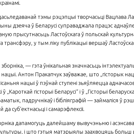
раінамі.
асьледаванай тэмы рэцэпцыі творчасьці Вацлава Ласт
чыны дзеяча ў Беларусі суправаджала працэс аднаўл
ную прысутнасьць Ластоўскага ў польскай культурн
трансфэру, у тым ліку публікацыі вершаў Ластоўскаг
ы зборніка, — гэта ўнікальная значнасьць інтэлектуа
нацыі. Антон Пракапчук заўважае, што „гісторык нац
ісаньня нацыі ў пэўнай ступені зьяўляецца адначасова
 ў „Кароткай гісторыі Беларусі“ і ў „Гісторыі беларус
аматык, падручнікаў і бібліяграфій — займаліся ў 
 да суб’ектнасьці і самарэфлексіі.
рніка дапамогуць далейшаму вывучэньню і асэнсавань
і культуры, і што гэтыя матэрыялы заахвоцяць бол