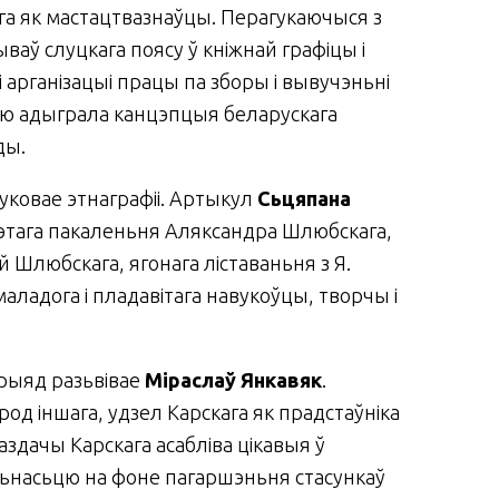
га як мастацтвазнаўцы. Перагукаючыся з
аў слуцкага поясу ў кніжнай графіцы і
і арганізацыі працы па зборы і вывучэньні
кую адыграла канцэпцыя беларускага
ды.
уковае этнаграфіі. Артыкул
Сьцяпана
гэтага пакаленьня Аляксандра Шлюбскага,
 Шлюбскага, ягонага ліставаньня з Я.
аладога і пладавітага навукоўцы, творчы і
эрыяд разьвівае
Міраслаў Янкавяк
.
ярод іншага, удзел Карскага як прадстаўніка
ваздачы Карскага асабліва цікавыя ў
льнасьцю на фоне пагаршэньня стасункаў