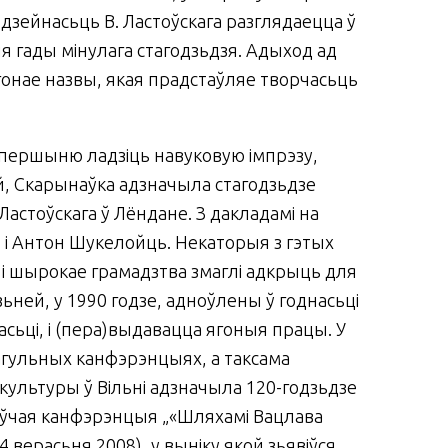
а дзейнасьць В. Ластоўскага разглядаецца ў
ыя гады мінулага стагодзьдзя. Адыход ад
онае назвы, якая прадстаўляе творчасьць
 ўпершыню ладзіць навуковую імпрэзу,
ай, Скарынаўка адзначыла стагодзьдзе
Ластоўскага ў Лёндане. З дакладамі на
 і Антон Шукелойць. Некаторыя з гэтых
 і шырокае гра­мадз­тва змаглі адкрыць для
азьней, у 1990 годзе, адноўлены ў годнасьці
асьці, і (пера)выдавацца ягоныя працы. У
 агульных канфэрэнцыях, а таксама
 культуры ў Вільні адзначыла 120-годзьдзе
знаўчая канфэрэнцыя „«Шляхамі Вацлава
4 верасьня 2008), у выніку якой зьявіўся