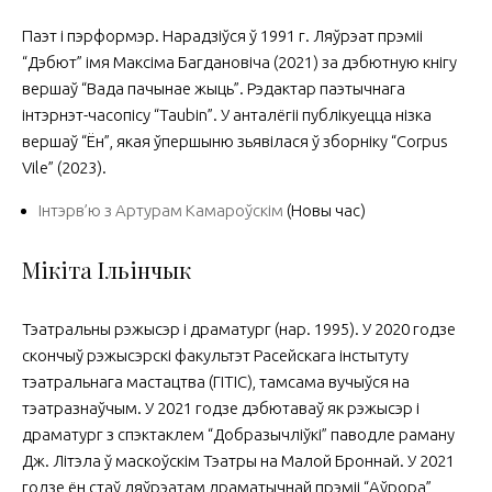
Паэт і пэрформэр. Нарадзіўся ў 1991 г. Ляўрэат прэміі
“Дэбют” імя Максіма Багдановіча (2021) за дэбютную кнігу
вершаў “Вада пачынае жыць”. Рэдактар паэтычнага
інтэрнэт-часопісу “Taubin”. У анталёгіі публікуецца нізка
вершаў “Ён”, якая ўпершыню зьявілася ў зборніку “Corpus
Vile” (2023).
Інтэрв’ю з Артурам Камароўскім
(Новы час)
Мікіта Ільінчык
Тэатральны рэжысэр і драматург (нар. 1995). У 2020 годзе
скончыў рэжысэрскі факультэт Расейскага ін­с­ты­туту
тэатральнага мастацтва (ГІТІС), тамса­ма вучыўся на
тэатразнаўчым. У 2021 годзе дэ­бю­таваў як рэжысэр і
драматург з спэктаклем “Доб­разычліўкі” паводле раману
Дж. Літэла ў маскоўскім Тэатры на Малой Броннай. У 2021
годзе ён стаў ляўрэатам драматычнай прэміі “Аў­ро­ра”