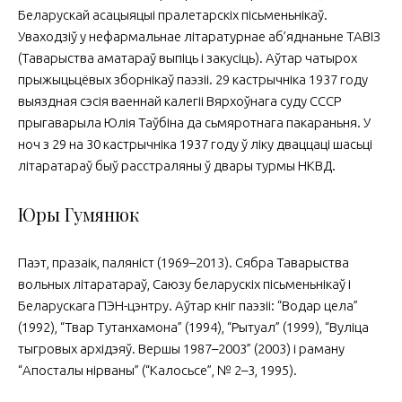
Беларускай асацыяцыі пралетарскіх пісьменьнікаў.
Уваходзіў у нефармальнае літаратурнае аб’яднаньне ТАВІЗ
(Таварыства аматараў выпіць і закусіць). Аўтар чатырох
прыжыцьцёвых зборнікаў паэзіі. 29 кастрычніка 1937 году
выяздная сэсія ваеннай калегіі Вярхоўнага суду СССР
прыгаварыла Юлія Таўбіна да сьмяротнага пакараньня. У
ноч з 29 на 30 кастрычніка 1937 году ў ліку дваццаці шасьці
літаратараў быў расстраляны ў двары турмы НКВД.
Юры Гумянюк
Паэт, празаік, паляніст (1969–2013). Сябра Тава­рыст­ва
вольных літаратараў, Саюзу беларускіх пісьменьнікаў і
Беларускага ПЭН-цэнтру. Аўтар кніг паэзіі: “Водар цела”
(1992), “Твар Тутанхамона” (1994), “Рытуал” (1999), “Вуліца
тыгровых архідэяў. Вершы 1987–2003” (2003) і раману
“Апосталы нірваны” (“Калосьсе”, № 2–3, 1995).