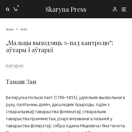
0
Skaryna Press
Home
knihi
„Мальцы выходзяць з-пад кантролю“:
аўтары і аўтаркі
Кнігарня
Тамаш Зан
Беларуска-польскі паэт (1796–1855), удзельнік вызвольнага
руху, палітычны дзяяч, дасьледнік прыроды. Адзін з
стваральнікаў таварыства філяматаў, стваральнік
таварыства прамяністых, рэарганізаванага пазьней у
таварыства філярэтаў; сябра Адама Міцкевіча і Яна Чачота.