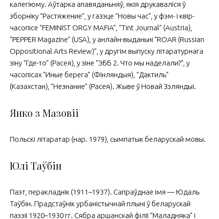
калегіюму. Аўтарка апавяданьняў, якія друкаваліся ў
зборніку “Растяжение”, у газэце “Новы час”, у фэм- і квір-
часопісе “FEMINIST ORGY MAFIA”, “Tint Journal” (Austria),
“PEPPER Magazine” (USA), у анлайн-выданьні “ROAR (Russian
Oppositional Arts Review)”, у другім выпуску літаратурнага
зіну “Где-то” (Расея), у зіне “ЭББ 2. Что мы наделали?”, у
часопісах “Иные берега” (Фінляндыя), “Дактиль”
(Казахстан), “Незнание” (Расея). Жыве ў Новай Зэляндыі.
Янко з Мазовіі
Польскі літаратар (нар. 1979), сымпатык бела­рус­кай мовы.
Юлі Таўбін
Паэт, перакладнік (1911–1937). Сапраўднае імя — Юдаль
Таўбін. Прадстаўнік урбаністычнай плыні ў беларускай
паэзіі 1920–1930 гг. Сябра аршанскай філіі “Маладняка” і