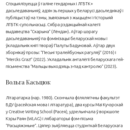
Спэцыялізуецца ў галіне гендарных і ЛГБТК+
дасьледаваньняў, адзін зь першых у Беларусі дась­леднікаў і
публіцыстаў на тэмы, зьвязаныя з жыцьцём і гісторыяй
ЛГБТК-супольнасьці. Сяб­ра рэдакцыйнай калегіі
выдавецтва “Скарына” (Лёндан). Аўтар шэрагу
дасьледаваньняў па фэмінізацыі беларускай мовы і
ўкладальнік кнігі твораў Палуты Бадуновай. Аўтар двух
зборнікаў прозы: “Песьні тралейбусных рагуляў” (2016) і
“Mercks Graz!” (2022). Укладальнік анталёгіі бе­ла­рускага гей-
пісьменства “Мальцы выходзяць з-пад кантролю” (2023).
Вольга Касьцюк
Літаратарка (нар. 1980). Скончыла філялягічны факультэт
БДУ (расейская мова і літаратура), два курсы Маі Кучэрскай
у Creative Writing School (Расея), удзельнічала ў воркшопе
Кэры Раян (WLAG) і лябараторыі фэм-пісьма
“Расьцяжэньне”. Цяпер зьяўляецца студэнткай Беларускага