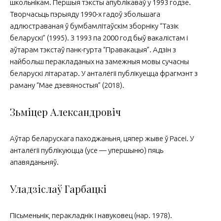
школьнікам. Першыя тэксты апублікаваў у 1993 годзе.
Творчасьць пэрыяду 1990-х гадоў збольшага
адлюстраваная ў бумбамлітаўскім зборніку “Тазік
беларускі” (1995). З 1993 па 2000 год быў вакалістам і
аўтарам тэкстаў панк-гурта “Правакацыя”. Адзін з
найбольш перакладаных на замежныя мовы сучасны
беларускі літаратар. У анталёгіі публікуецца фрагмэнт з
раману “Мае дзевяностыя” (2018).
Зьміцер Александровіч
Аўтар беларускага паходжаньня, цяпер жыве ў Расеі. У
анталёгіі публікуюцца (усе — упершыню) пяць
апавяданьняў.
Уладзіслаў Гарбацкі
Пісьменьнік, перакладнік і навуковец (нар. 1978).