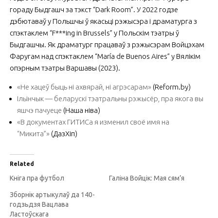
гораду Быдгашч за тэкст “Dark Room”. У 2022 годзе
дэбютаваў у Польшчы ў якасьці рэ­жы­сэра і драматурга з
спэктаклем “F***ing in Brussels” у Польскім тэатры ў
Быдгашчы. Як драматург працаваў з рэжысэрам Войцэхам
Фаругам над спэктаклем “María de Buenos Aires” у Вялікім
опэрным тэатры Варшавы (2023).
«Не хацеў быць ні ахвярай, ні агрэсарам»
(Reform.by)
Ільінчык — беларускі тэатральны рэжысёр, пра якога вы
яшчэ пачуеце
(Наша ніва)
«В документах ГИТИСа я изменил своё имя на
“Микита”»
(ДазХіп)
Related
Кніга пра футбол
Галіна Войцік: Мая сям’я
Зборнік артыкулаў да 140-
годзьдзя Вацлава
Ластоўскага