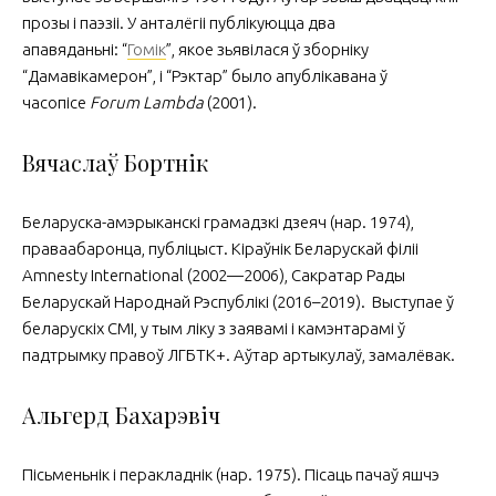
прозы і паэзіі. У анталёгіі публікуюцца два
апавяданьні: “
Гомік
”, якое зьявілася ў зборніку
“Дамавікамерон”, і “Рэктар” было апублікавана ў
часопісе
Forum Lambda
(2001).
Вячаслаў Бортнік
Беларуска-амэрыканскі грамадзкі дзеяч (нар. 1974),
праваабаронца, публіцыст. Кіраўнік Беларускай філіі
Amnesty International (2002—2006), Сакратар Рады
Беларускай Народнай Рэспублікі (2016–2019). Выступае ў
беларускіх СМІ, у тым ліку з заявамі і камэнтарамі ў
падтрымку правоў ЛГБТК+. Аўтар артыкулаў, замалёвак.
Альгерд Бахарэвіч
Пісьменьнік і перакладнік (нар. 1975). Пісаць пачаў яшчэ