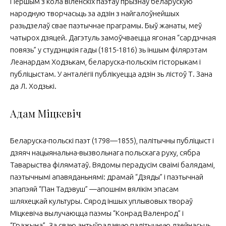
Першым з кола віленскіх паэтаў прызнаў беларускую
народную творчасьць за адзін з найгалоўнейшых
разьдзелаў свае паэтычнае праграмы. Быў жанаты, меў
чатырох дзяцей. Дагэтуль замоўчваецца ягоная “сардэчная
повязь” у студэнцкія гады (1815-1816) зь іншым філярэтам
Леанардам Ходзькам, беларуска-польскім гісторыкам і
публіцыстам. У анталёгіі публікуецца адзін зь лістоў Т. Зана
да Л. Ходзькі.
Адам Міцкевіч
Беларуска-польскі паэт (1798—1855), палітычны публіцыст і
дзяяч нацыянальна-вызвольнага польскага руху, сябра
Таварыства філяматаў. Вядомы перадусім сваімі балядамі,
паэтычнымі апавяданьнямі: драмай “Дзяды” і паэтычнай
эпапэяй “Пан Тадэвуш” —апошнім вялікім эпасам
шляхецкай культуры. Сярод іншых уплывовых твораў
Міцкевіча вылучаюцца паэмы “Конрад Валенрод” і
“Гражына”. За сваю антыўрадавую палітычную дзейнасьць