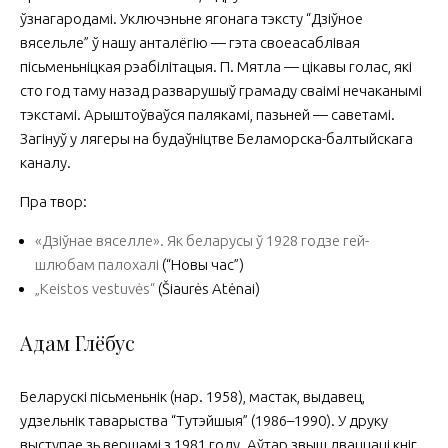
ўзнагародамі. Уключэньне ягонага тэксту “Дзіўное
вясельле” ў нашу анталёгію — гэта своеасаблівая
пісьменьніцкая рэабілітацыя. П. Мятла — цікавы голас, які
сто год таму назад разварушыў грамаду сваімі нечаканымі
тэкстамі. Арыштоўваўся палякамі, пазьней — саветамі.
Загінуў у лягеры на будаўніцтве Беламорска-балтыйскага
каналу.
Пра твор:
«Дзіўнае вяселле». Як беларусы ў 1928 годзе гей-
шлюбам палохалі
(“Новы час”)
„Keistos vestuvės“
(Šiaurės Atėnai)
Адам Глёбус
Беларускі пісьменьнік (нар. 1958), мастак, выдавец,
удзельнік таварыства “Тутэйшыя” (1986–1990). У друку
выступае зь вершамі з 1981 году. Аўтар звыш дваццаці кніг