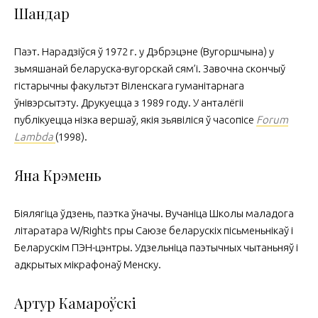
Шандар
Паэт. Нарадзіўся ў 1972 г. у Дэбрэцэне (Вугоршчына) у
зьмяшанай беларуска-вугорскай сям’і. Завочна скончыў
гістарычны факультэт Віленскага гуманітарнага
ўнівэрсытэту. Друкуецца з 1989 году. У анталёгіі
публікуецца нізка вершаў, якія зьявіліся ў часопісе
Forum
Lambda
(1998).
Яна Крэмень
Біялягіца ўдзень, паэтка ўначы. Вучаніца Школы маладога
літаратара W/Rights пры Саюзе беларускіх пісьменьнікаў i
Беларускiм ПЭН-цэнтры. Удзельніца паэтычных чытаньняў і
адкрытых мік­рафонаў Менску.
Артур Камароўскі