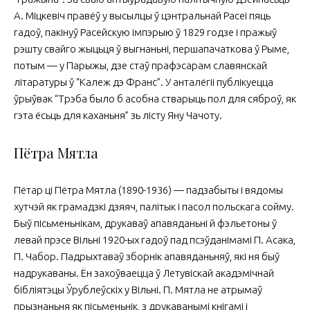
А. Міцкевіч правёў у высылцы ў цэнтральнай Расеі пяць
гадоў, пакінуў Расейскую імпэрыю ў 1829 годзе і пражыў
рэшту свайго жыцьця ў выгнаньні, першапачаткова ў Рыме,
потым — у Парыжы, дзе стаў прафэсарам славянскай
літаратуры ў “Калеж дэ Франс”. У анталёгіі публікуецца
ўрыўвак “Трэба было б асобна стварыць пол для сяброў, як
гэта ёсьць для каханьня” зь лісту Яну Чачоту.
Пётра Мятла
Пётар ці Пётра Мятла (1890-1936) — падзабыты і вядомы
хутчэй як грамадзкі дзяяч, палітык і пасол польскага сойму.
Быў пісьменьнікам, друкаваў апавяданьні й фэльетоны ў
левай прэсе Вільні 1920-ых гадоў пад псэўданімамі П. Асака,
П. Чабор. Падрыхтаваў зборнік апавяданьняў, які ня быў
надрукаваны. Ён захоўваецца ў Летувіскай акадэмічнай
бібліятэцы Ўрублеўскіх у Вільні. П. Мятла не атрымаў
прызнаньня як пісьменьнік, з друкаванымі кнігамі і