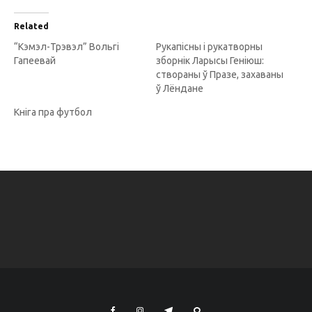
Related
“Кэмэл-Трэвэл” Вольгі
Рукапісны і рукатворны
Гапеевай
зборнік Ларысы Геніюш:
створаны ў Празе, захаваны
ў Лёндане
Кніга пра футбол