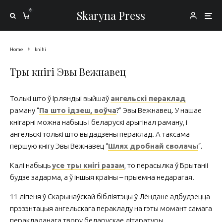
0
Skaryna Press
Home
knihi
Тры кнігі Эвы Вежнавец
Толькі што ў Ірляндыі выйшаў
ангельскі пераклад
раману “
Па што ідзеш, воўча
?” Эвы Вежнавец. У нашае
кнігарні можна набыць і беларускі арыгінал раману, і
ангельскі толькі што выдадзены пераклад. А таксама
першую кнігу Эвы Вежнавец “
Шлях дробнай сволачы
“.
Калі набыць
усе тры кнігі разам
, то перасылка ў Брытаніі
будзе задарма, а ў іншыя краіны – прыемна недарагая.
11 ліпеня ў Скарынаўскай бібліятэцы ў Лёндане адбудзецца
прэзэнтацыя ангельскага перакладу на гэты момант самага
перакладанага твору беларускае літаратуры.