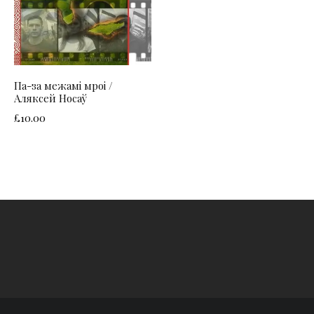
Па-за межамі мроі /
Аляксей Носаў
£
10.00