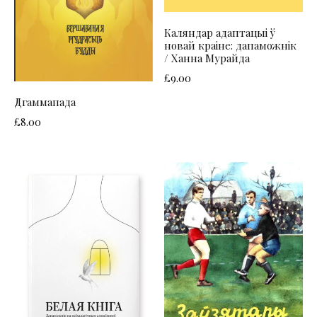
Каляндар адаптацыі ў
новай краіне: дапаможнік
/ Ханна Мурайда
£
9.00
Дгаммапада
£
8.00