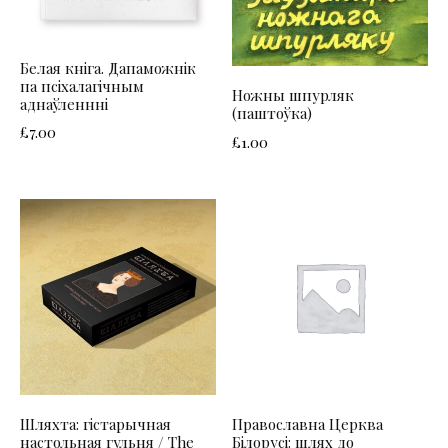
Белая кніга. Дапаможнік
па псіхалагічным
Ножны шпурляк
аднаўленнні
(паштоўка)
£
7.00
£
1.00
Шляхта: гістарычная
Православна Церква
настольная гульня / The
Білорусі: шлях до