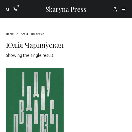
0
Skaryna Press
Home
Юлія Чарняўская
Юлія Чарняўская
Showing the single result