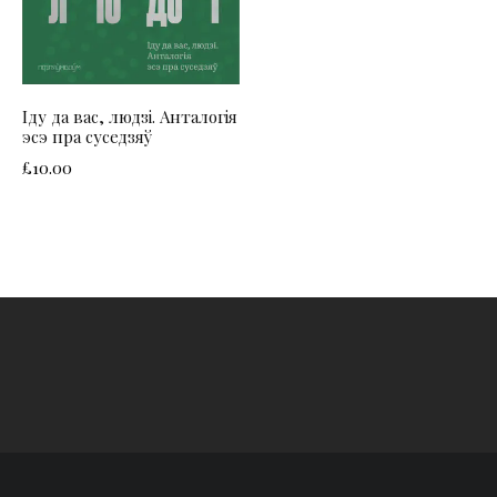
Іду да вас, людзі. Анталогія
эсэ пра суседзяў
£
10.00