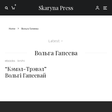
0
Skaryna Press
Home
Вольга Гапеева
Latest
Вольга Гапеева
ebooks
knihi
“Кэмэл-Трэвэл”
Вольгі Гапеевай