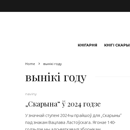
КНІГАРНЯ
КНІГІ СКАР
Home
вынікі году
вынікі году
naviny
„Скарына“ ў 2024 годзе
У значнай ступені 2024-ы прайшоў для „Скарыны“
пад знакам Вацлава Ластоўскага. Ягонае 140-
годзьдзе мы адсьвяткавалі зборнікам