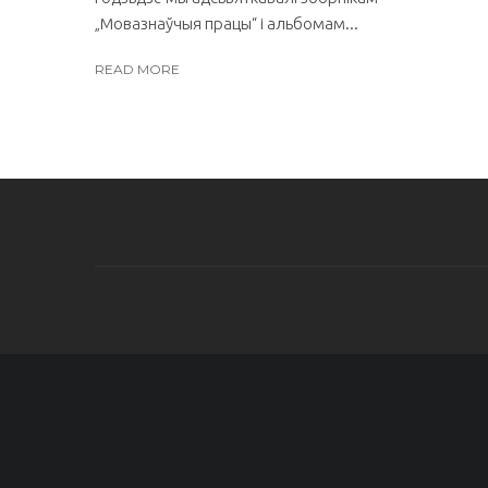
„Мовазнаўчыя працы“ і альбомам...
READ MORE