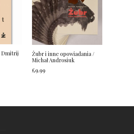
 Dmitrij
Żubr i inne opowiadania /
Michał Androsiuk
£
9.99