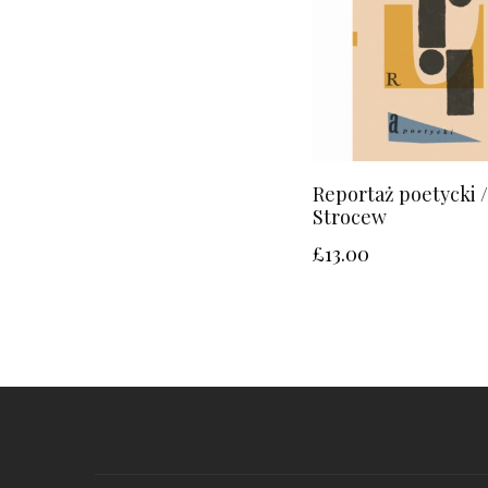
Reportaż poetycki /
Strocew
£
13.00