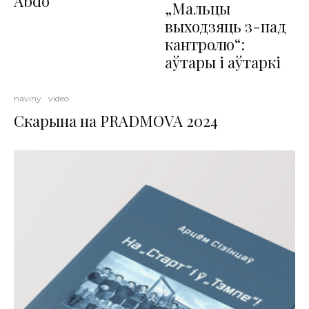
Abdo
„Мальцы
выходзяць з-пад
кантролю“:
аўтары і аўтаркі
naviny
video
Скарына на PRADMOVA 2024