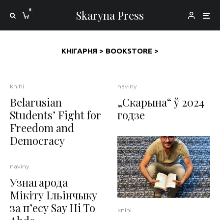
0
Skaryna Press
КНІГАРНЯ
>
BOOKSTORE >
knihi
naviny
Belarusian
„Скарына“ ў 2024
Students’ Fight for
годзе
Freedom and
Democracy
naviny
Узнагарода
Мікіту Ільінчыку
за п’есу Say Hi To
knihi