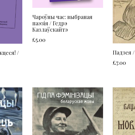
Чароўны час: выбраная
паэзія / Гедрэ
Казлаўскайтэ
£
5.00
Падзея /
цеся! /
£
7.00