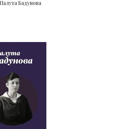
 Палута Бадунова