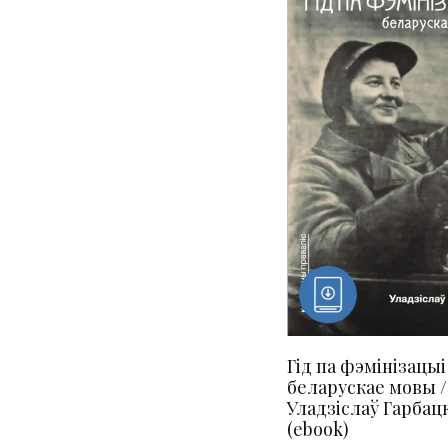
Гід па фэмінізацыі
беларускае мовы /
Уладзіслаў Гарбац
(ebook)