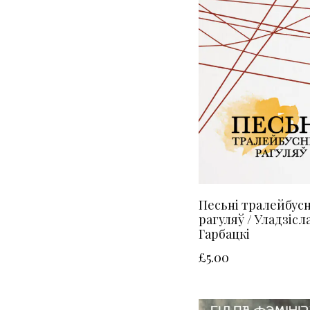
Песьні тралейбус
рагуляў / Уладзісл
Гарбацкі
£
5.00