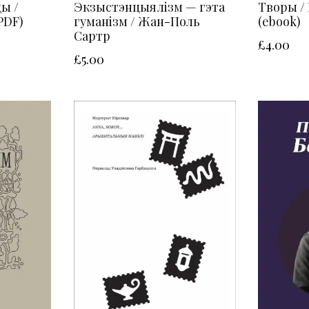
ы /
Экзыстэнцыялізм — гэта
Творы /
PDF)
гуманізм / Жан-Поль
(ebook)
Сартр
£
4.00
£
5.00