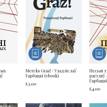
ных
Mercks Graz! / Уладзіслаў
Песьні 
аў
Гарбацкі (ebook)
рагуляў 
Гарбацкі
£
3.00
£
4.00