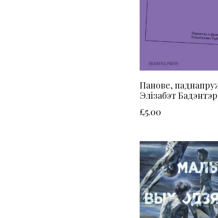
Панове, паднапруж
Элізабэт Бадэнтэр
£
5.00