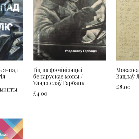
 з-пад
Гід па фэмінізацыі
Мовазна
ія
беларускае мовы /
Вацлаў Л
Уладзіслаў Гарбацкі
£
8.00
гмэнты
£
4.00