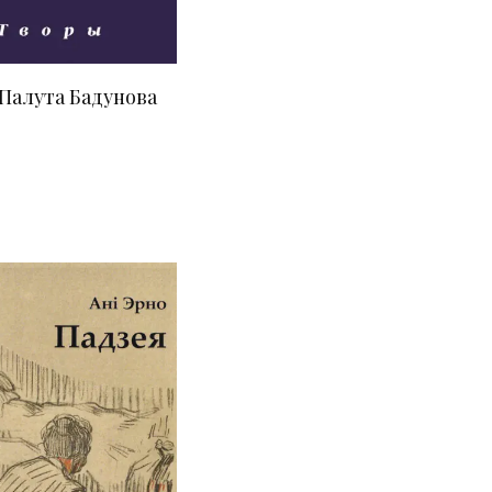
 Палута Бадунова