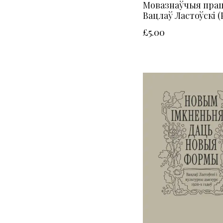
Мовазнаўчыя прац
Вацлаў Ластоўскі (
£
5.00