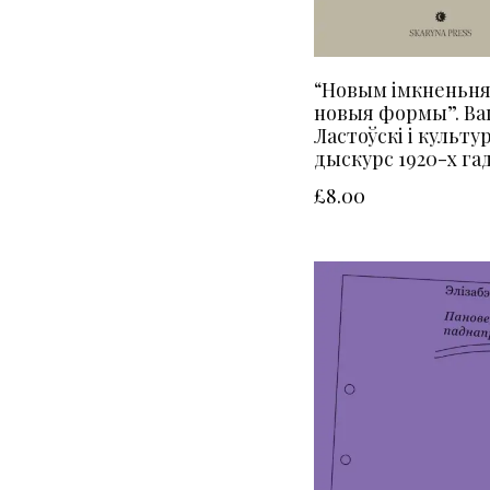
“Новым імкненьня
новыя формы”. Ва
Ластоўскі і культ
дыскурс 1920-х га
£
8.00