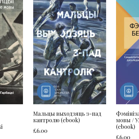
Мальцы выходзяць з-пад
Фэмініз
кантролю (ebook)
мовы / У
кі
(ebook)
£
6.00
£
6.00