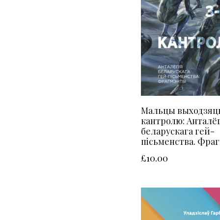
Мальцы выходзяць
кантролю: Анталёг
беларускага гей-
пісьменства. Фра
£
10.00