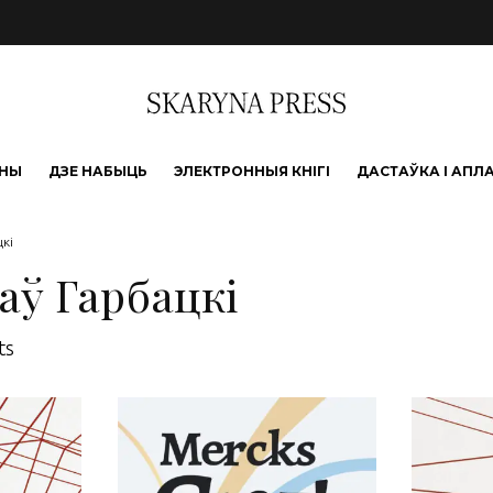
ЫНЫ
ДЗЕ НАБЫЦЬ
ЭЛЕКТРОННЫЯ КНІГІ
ДАСТАЎКА І АПЛ
цкі
аў Гарбацкі
Sorted by latest
ts