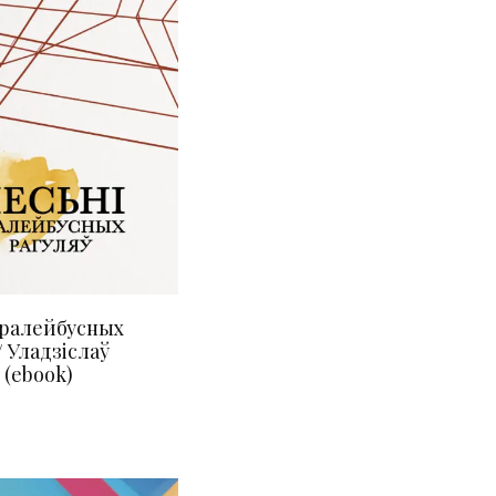
тралейбусных
/ Уладзіслаў
 (ebook)