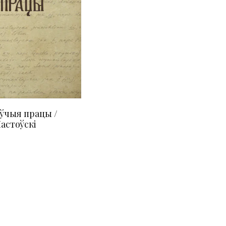
ўчыя працы /
астоўскі