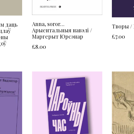
Anna, soror…
м даць
Творы /
Арыентальныя навэлі /
цлаў
Маргерыт Юрсэнар
£
7.00
урны
доў
£
8.00