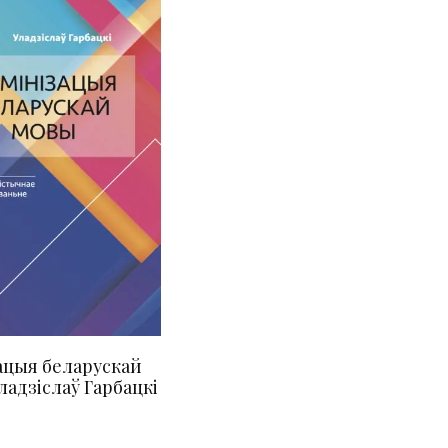
ацыя беларускай
ладзіслаў Гарбацкі