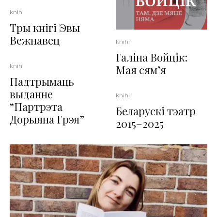
knihi
Тры кнігі Эвы
Вежнавец
knihi
Галіна Войцік:
knihi
Мая сям’я
Падтрымаць
выданне
knihi
“Партрэта
Беларускі тэатр
Дорыяна Грэя”
2015–2025