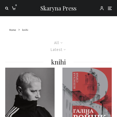
0
Skaryna Press
Home
knihi
All
Latest
knihi