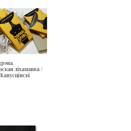
дрэва.
ская ліхаманка /
Капусцінскі