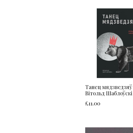
Танец мядзведзяў 
Вітольд Шаблоўскі
£
11.00