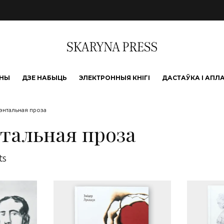
ЫНЫ
ДЗЕ НАБЫЦЬ
ЭЛЕКТРОННЫЯ КНІГІ
ДАСТАЎКА І АПЛ
энтальная проза
тальная проза
Sorted by latest
ts