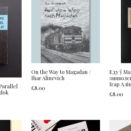
On the Way to Magadan /
Еду ў Ма
Ihar Alinevich
зняволен
Ігар Алі
Parallel
£
8.00
adok
£
8.00