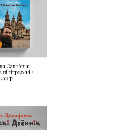
на Сант’яга:
з пілігрымкі /
 Корф