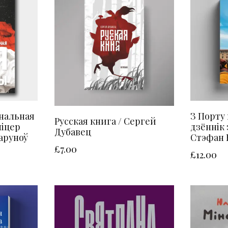
нальная
З Порту 
Русская книга / Сергей
міцер
дзённік 
Дубавец
аруноў
Стэфан
£
7.00
£
12.00