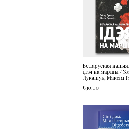
Беларуская нацыя
ідэя на маршы / З
Лукашук, Максім Г
£
30.00