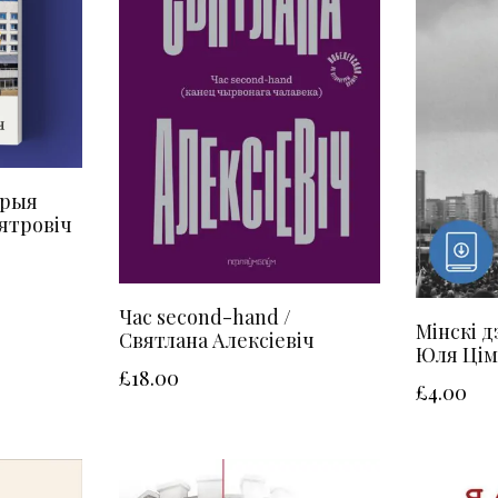
орыя
Пятровіч
Час second-hand /
Мінскі д
Святлана Алексіевіч
Юля Цім
£
18.00
£
4.00