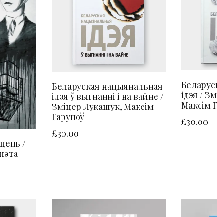
Беларус
Беларуская нацыянальная
ідэя / З
ідэя ў выгнанні і на вайне /
Максім 
Зміцер Лукашук, Максім
Гаруноў
£
30.00
£
30.00
цець /
нэта