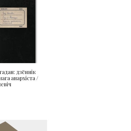
гадан: дзённік
ага анархіста /
невіч