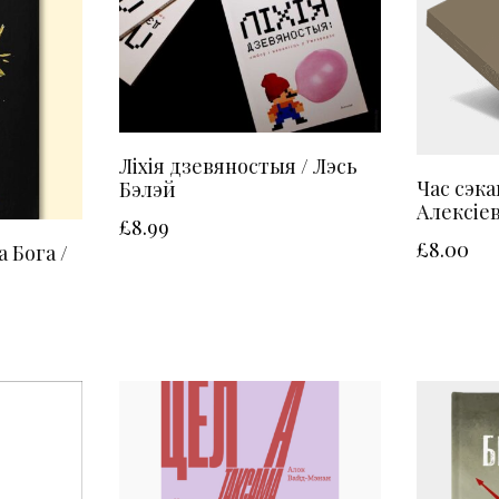
Ліхія дзевяностыя / Лэсь
Час сэка
Бэлэй
Алексіев
£
8.99
£
8.00
 Бога /