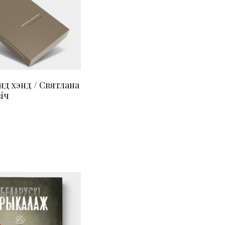
нд хэнд / Святлана
іч