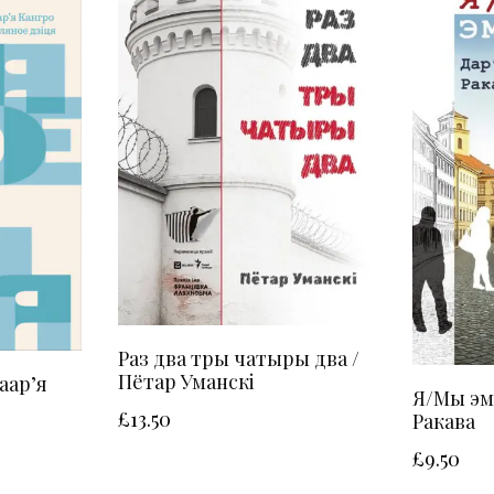
Раз два тры чатыры два /
Пётар Уманскі
аар’я
Я/Мы эм
£
13.50
Ракава
£
9.50