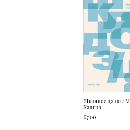
Шкляное дзіця / М
Кангро
£
7.00