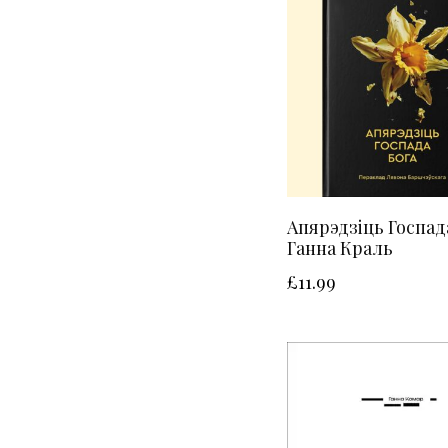
Апярэдзіць Госпада
Ганна Краль
£
11.99