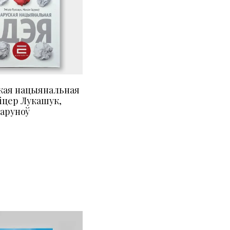
кая нацыянальная
міцер Лукашук,
Гаруноў