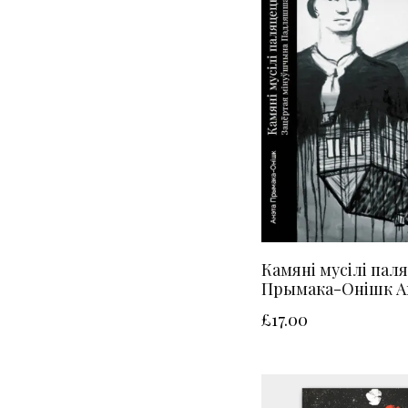
Камяні мусілі паля
Прымака-Онішк А
£
17.00