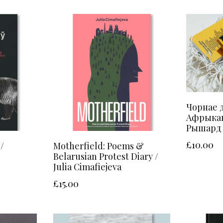
Чорнае 
Афрыкан
Рышард 
£
10.00
/
Motherfield: Poems &
Belarusian Protest Diary /
Julia Cimafiejeva
£
15.00